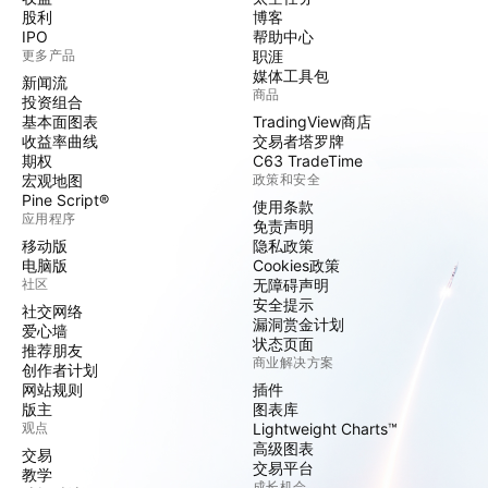
股利
博客
IPO
帮助中心
更多产品
职涯
媒体工具包
新闻流
商品
投资组合
基本面图表
TradingView商店
收益率曲线
交易者塔罗牌
期权
C63 TradeTime
宏观地图
政策和安全
Pine Script®
使用条款
应用程序
免责声明
移动版
隐私政策
电脑版
Cookies政策
社区
无障碍声明
安全提示
社交网络
漏洞赏金计划
爱心墙
状态页面
推荐朋友
商业解决方案
创作者计划
网站规则
插件
版主
图表库
观点
Lightweight Charts™
高级图表
交易
交易平台
教学
成长机会