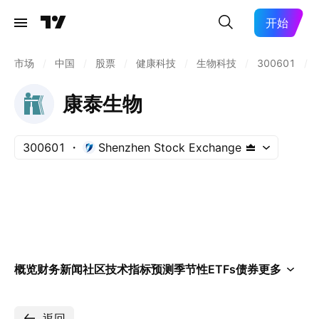
开始
市场
/
中国
/
股票
/
健康科技
/
生物科技
/
300601
/
康泰生物
300601
Shenzhen Stock Exchange
概览
财务
新闻
社区
技术指标
预测
季节性
ETFs
债券
更多
返回