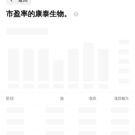
市盈率的康泰生物。
阶段
值
涨跌
涨跌幅%