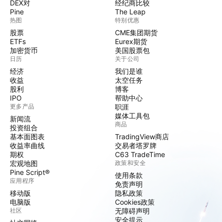
DEX对
经纪商比较
Pine
The Leap
热图
特别优惠
股票
CME集团期货
ETFs
Eurex期货
加密货币
美国股票包
日历
关于公司
经济
我们是谁
收益
太空任务
股利
博客
IPO
帮助中心
更多产品
职涯
媒体工具包
新闻流
商品
投资组合
基本面图表
TradingView商店
收益率曲线
交易者塔罗牌
期权
C63 TradeTime
宏观地图
政策和安全
Pine Script®
使用条款
应用程序
免责声明
移动版
隐私政策
电脑版
Cookies政策
社区
无障碍声明
安全提示