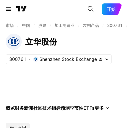
开始
市场
/
中国
/
股票
/
加工制造业
/
农副产品
/
300761
/
立华股份
300761
Shenzhen Stock Exchange
概览
财务
新闻
社区
技术指标
预测
季节性
ETFs
更多
返回