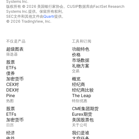
Systems Inc.
版权所有 © 2026 美国银行家协会。CUSIP数据库由FactSet Research
Systems Inc.提供。保留所有权利。
SEC文件和其他文件由
Quartr
提供。
© 2026 TradingView, Inc.
不仅是产品
工具和订阅
超级图表
功能特色
筛选器
价格
市场数据
股票
礼物方案
ETFs
交易
债券
加密货币
概览
CEX对
经纪商
DEX对
经纪商比较
Pine
The Leap
热图
特别优惠
股票
CME集团期货
ETFs
Eurex期货
加密货币
美国股票包
日历
关于公司
经济
我们是谁
收益
太空任务