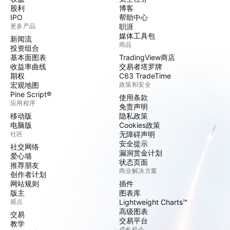
股利
博客
IPO
帮助中心
更多产品
职涯
媒体工具包
新闻流
商品
投资组合
基本面图表
TradingView商店
收益率曲线
交易者塔罗牌
期权
C63 TradeTime
宏观地图
政策和安全
Pine Script®
使用条款
应用程序
免责声明
移动版
隐私政策
电脑版
Cookies政策
社区
无障碍声明
安全提示
社交网络
漏洞赏金计划
爱心墙
状态页面
推荐朋友
商业解决方案
创作者计划
网站规则
插件
版主
图表库
观点
Lightweight Charts™
高级图表
交易
交易平台
教学
成长机会