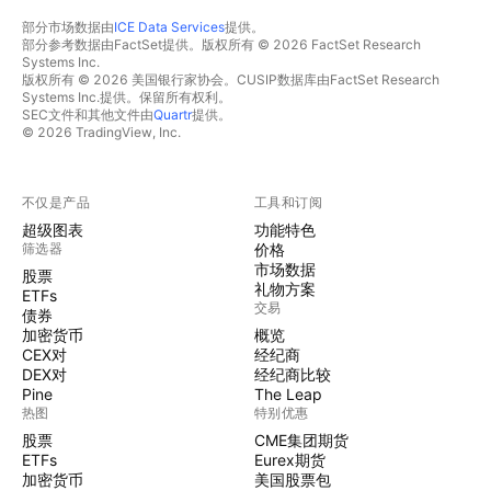
部分市场数据由
ICE Data Services
提供。
部分参考数据由FactSet提供。版权所有 © 2026 FactSet Research
Systems Inc.
版权所有 © 2026 美国银行家协会。CUSIP数据库由FactSet Research
Systems Inc.提供。保留所有权利。
SEC文件和其他文件由
Quartr
提供。
© 2026 TradingView, Inc.
不仅是产品
工具和订阅
超级图表
功能特色
筛选器
价格
市场数据
股票
礼物方案
ETFs
交易
债券
加密货币
概览
CEX对
经纪商
DEX对
经纪商比较
Pine
The Leap
热图
特别优惠
股票
CME集团期货
ETFs
Eurex期货
加密货币
美国股票包