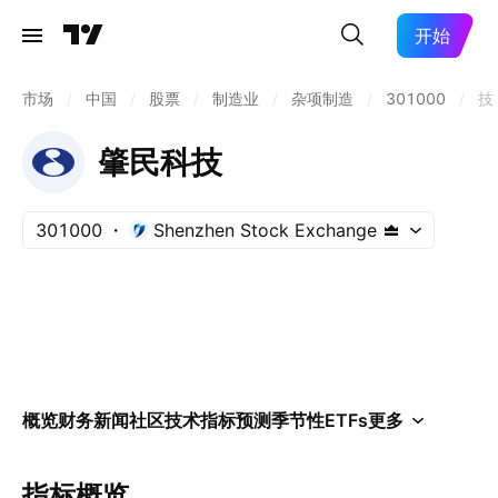
开始
市场
/
中国
/
股票
/
制造业
/
杂项制造
/
301000
/
技
肇民科技
301000
Shenzhen Stock Exchange
概览
财务
新闻
社区
技术指标
预测
季节性
ETFs
更多
指标概览