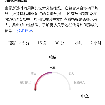
查看所选时间周期的技术分析概览。它包含来自移动平均
线、振荡指标和枢轴点的关键数据 — 所有数据都汇总在
“概览”仪表盘中，您可以在其中立即查看指标是否提示买
入、卖出或中性信号。了解更多关于这些信号如何形成的
信息。
技术评级
.
1 分
更多
5 分
15 分
30 分
1 小时
2 小时
总结
中立
卖出
买入
强烈卖出
强烈买入
中立