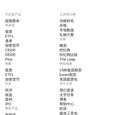
不仅是产品
工具和订阅
超级图表
功能特色
筛选器
价格
市场数据
股票
礼物方案
ETFs
交易
债券
加密货币
概览
CEX对
经纪商
DEX对
经纪商比较
Pine
The Leap
热图
特别优惠
股票
CME集团期货
ETFs
Eurex期货
加密货币
美国股票包
日历
关于公司
经济
我们是谁
收益
太空任务
股利
博客
IPO
帮助中心
更多产品
职涯
媒体工具包
新闻流