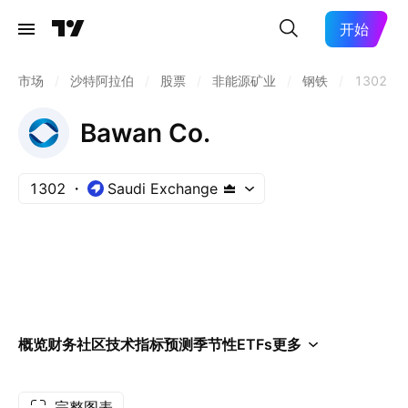
开始
市场
/
沙特阿拉伯
/
股票
/
非能源矿业
/
钢铁
/
1302
Bawan Co.
1302
Saudi Exchange
概览
财务
社区
技术指标
预测
季节性
ETFs
更多
完整图表