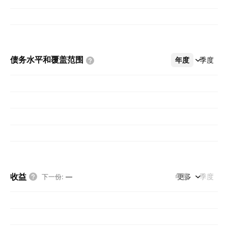
债务水平和覆盖范围
年度
更多
季度
收益
年度
更多
季度
下一份
:
—