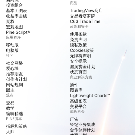
商品
投资组合
基本面图表
TradingView商店
收益率曲线
交易者塔罗牌
期权
C63 TradeTime
宏观地图
政策和安全
Pine Script®
使用条款
应用程序
免责声明
移动版
隐私政策
电脑版
Cookies政策
社区
无障碍声明
安全提示
社交网络
漏洞赏金计划
爱心墙
状态页面
推荐朋友
商业解决方案
创作者计划
网站规则
插件
版主
图表库
观点
Lightweight Charts™
高级图表
交易
交易平台
教学
成长机会
编辑精选
PINE脚本
广告
经纪业务集成
指标和策略
合作伙伴计划
大师