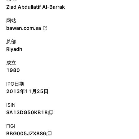
Ziad Abdullatif Al-Barrak
网站
bawan.com.sa
总部
Riyadh
成立
1980
IPO日期
2013年11月25日
ISIN
SA13DG50KB18
FIGI
BBG005JZX8S6