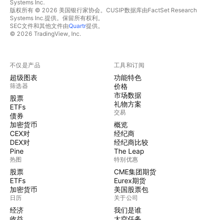
Systems Inc.
版权所有 © 2026 美国银行家协会。CUSIP数据库由FactSet Research
Systems Inc.提供。保留所有权利。
SEC文件和其他文件由
Quartr
提供。
© 2026 TradingView, Inc.
不仅是产品
工具和订阅
超级图表
功能特色
筛选器
价格
市场数据
股票
礼物方案
ETFs
交易
债券
加密货币
概览
CEX对
经纪商
DEX对
经纪商比较
Pine
The Leap
热图
特别优惠
股票
CME集团期货
ETFs
Eurex期货
加密货币
美国股票包
日历
关于公司
经济
我们是谁
收益
太空任务