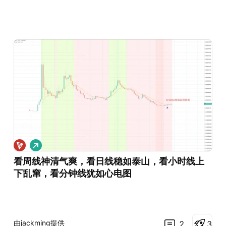
做
多
看周线神清气爽，看日线稳如泰山，看小时线上
下乱窜，看分钟线犹如心电图
由jackming提供
2
3