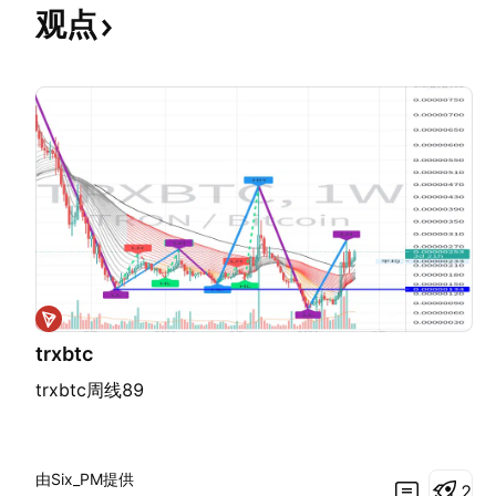
观点
trxbtc
trxbtc周线89
由Six_PM提供
2