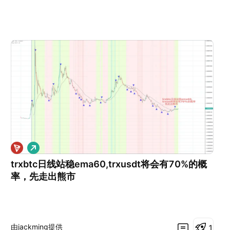
做
多
trxbtc日线站稳ema60,trxusdt将会有70%的概
率，先走出熊市
由jackming提供
1