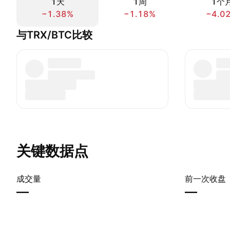
1天
1周
1个
−1.38%
−1.18%
−4.0
与TRX/BTC比较
关键数据点
成交量
前一次收盘
—
—