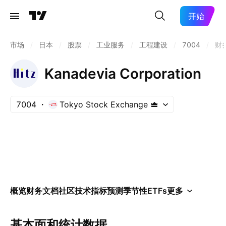
开始
市场
/
日本
/
股票
/
工业服务
/
工程建设
/
7004
/
财
Kanadevia Corporation
7004
Tokyo Stock Exchange
概览
财务
文档
社区
技术指标
预测
季节性
ETFs
更多
基本面和统计数据