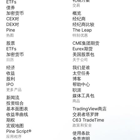
ETFs
交易
债券
加密货币
概览
CEX对
经纪商
DEX对
经纪商比较
Pine
The Leap
热图
特别优惠
股票
CME集团期货
ETFs
Eurex期货
加密货币
美国股票包
日历
关于公司
经济
我们是谁
收益
太空任务
股利
博客
IPO
帮助中心
更多产品
职涯
媒体工具包
新闻流
商品
投资组合
基本面图表
TradingView商店
收益率曲线
交易者塔罗牌
期权
C63 TradeTime
宏观地图
政策和安全
Pine Script®
使用条款
应用程序
免责声明