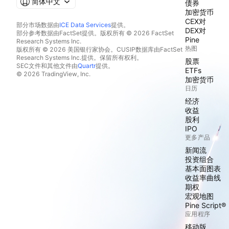
简体中文
债券
加密货币
CEX对
部分市场数据由
ICE Data Services
提供。
DEX对
部分参考数据由FactSet提供。版权所有 © 2026 FactSet
Pine
Research Systems Inc.
热图
版权所有 © 2026 美国银行家协会。CUSIP数据库由FactSet
Research Systems Inc.提供。保留所有权利。
股票
SEC文件和其他文件由
Quartr
提供。
ETFs
© 2026 TradingView, Inc.
加密货币
日历
经济
收益
股利
IPO
更多产品
新闻流
投资组合
基本面图表
收益率曲线
期权
宏观地图
Pine Script®
应用程序
移动版