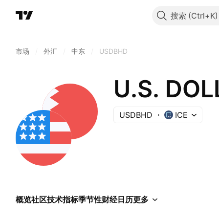
搜索
市场
/
外汇
/
中东
/
USDBHD
U.S. DOL
USDBHD
ICE
概览
社区
技术指标
季节性
财经日历
更多