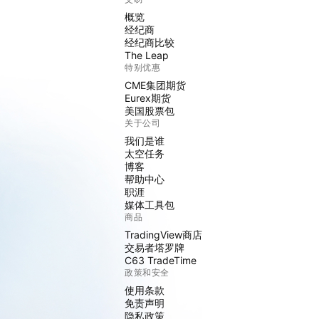
概览
经纪商
经纪商比较
The Leap
特别优惠
CME集团期货
Eurex期货
美国股票包
关于公司
我们是谁
太空任务
博客
帮助中心
职涯
媒体工具包
商品
TradingView商店
交易者塔罗牌
C63 TradeTime
政策和安全
使用条款
免责声明
隐私政策