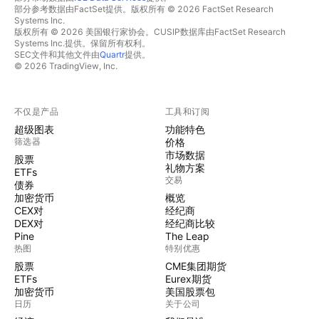
部分参考数据由FactSet提供。版权所有 © 2026 FactSet Research
Systems Inc.
版权所有 © 2026 美国银行家协会。CUSIP数据库由FactSet Research
Systems Inc.提供。保留所有权利。
SEC文件和其他文件由
Quartr
提供。
© 2026 TradingView, Inc.
不仅是产品
工具和订阅
超级图表
功能特色
筛选器
价格
市场数据
股票
礼物方案
ETFs
交易
债券
加密货币
概览
CEX对
经纪商
DEX对
经纪商比较
Pine
The Leap
热图
特别优惠
股票
CME集团期货
ETFs
Eurex期货
加密货币
美国股票包
日历
关于公司