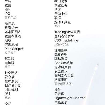
经济
我们是谁
收益
太空任务
股利
博客
IPO
帮助中心
更多产品
职涯
媒体工具包
新闻流
商品
投资组合
基本面图表
TradingView商店
收益率曲线
交易者塔罗牌
期权
C63 TradeTime
宏观地图
政策和安全
Pine Script®
使用条款
应用程序
免责声明
移动版
隐私政策
电脑版
Cookies政策
社区
无障碍声明
安全提示
社交网络
漏洞赏金计划
爱心墙
状态页面
推荐朋友
商业解决方案
创作者计划
网站规则
插件
版主
图表库
观点
Lightweight Charts™
高级图表
交易