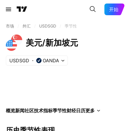
开始
市场
/
外汇
/
USDSGD
/
季节性
美元/新加坡元
USDSGD
OANDA
概览
新闻
社区
技术指标
季节性
财经日历
更多
历史季节性表现