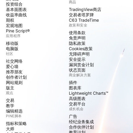
商品
投资组合
基本面图表
TradingView商店
收益率曲线
交易者塔罗牌
期权
C63 TradeTime
宏观地图
政策和安全
Pine Script®
使用条款
应用程序
免责声明
移动版
隐私政策
电脑版
Cookies政策
社区
无障碍声明
安全提示
社交网络
漏洞赏金计划
爱心墙
状态页面
推荐朋友
商业解决方案
创作者计划
网站规则
插件
版主
图表库
观点
Lightweight Charts™
高级图表
交易
交易平台
教学
成长机会
编辑精选
PINE脚本
广告
经纪业务集成
指标和策略
合作伙伴计划
大师
教育计划