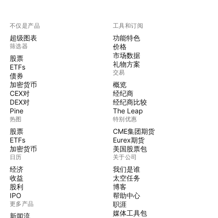
不仅是产品
工具和订阅
超级图表
功能特色
筛选器
价格
市场数据
股票
礼物方案
ETFs
交易
债券
加密货币
概览
CEX对
经纪商
DEX对
经纪商比较
Pine
The Leap
热图
特别优惠
股票
CME集团期货
ETFs
Eurex期货
加密货币
美国股票包
日历
关于公司
经济
我们是谁
收益
太空任务
股利
博客
IPO
帮助中心
更多产品
职涯
媒体工具包
新闻流