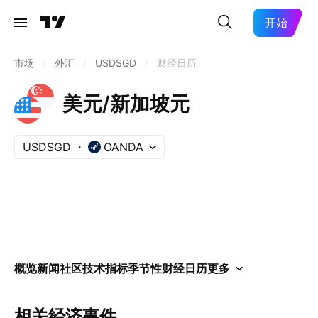
开始
市场
/
外汇
/
USDSGD
/
财经日历
美元/新加坡元
USDSGD
OANDA
概览
新闻
社区
技术指标
季节性
财经日历
更多
相关经济事件