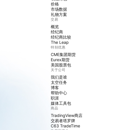
价格
市场数据
礼物方案
交易
概览
经纪商
经纪商比较
The Leap
特别优惠
CME集团期货
Eurex期货
美国股票包
关于公司
我们是谁
太空任务
博客
帮助中心
职涯
媒体工具包
商品
TradingView商店
交易者塔罗牌
C63 TradeTime