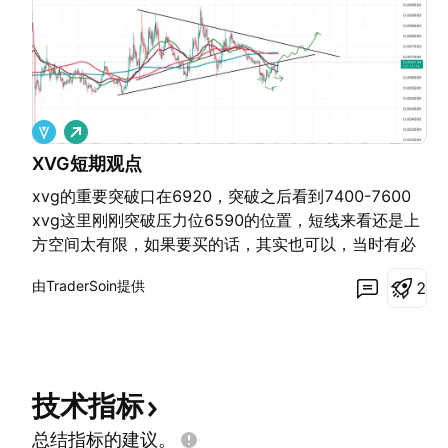
做
多
XVG短期观点
xvg的重要突破口在6920，突破之后看到7400-7600
xvg这里刚刚突破压力位6590的位置，短线来看还是上
方空间太有限，如果要买的话，其实也可以，当时有必
要的止损是要带的，能亏得起的可以做多，止损5%，觉
由TraderSoin提供
2
得有风险就不要买了
技术指标
总结指标的建议。