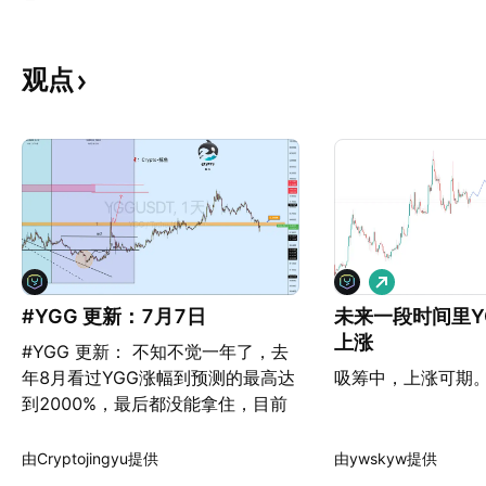
观点
做
多
#YGG 更新：7月7日
未来一段时间里Y
上涨
#YGG 更新： 不知不觉一年了，去
年8月看过YGG涨幅到预测的最高达
吸筹中，上涨可期
到2000%，最后都没能拿住，目前
同很多山寨都是一样，来到支撑和阻
力的交叉点，日收盘不高于0.545附
由Cryptojingyu提供
由ywskyw提供
近，也不建议去做了。这轮市场涨幅