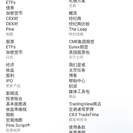
礼物方案
ETFs
交易
债券
加密货币
概览
CEX对
经纪商
DEX对
经纪商比较
Pine
The Leap
热图
特别优惠
股票
CME集团期货
ETFs
Eurex期货
加密货币
美国股票包
日历
关于公司
经济
我们是谁
收益
太空任务
股利
博客
IPO
帮助中心
更多产品
职涯
媒体工具包
新闻流
商品
投资组合
基本面图表
TradingView商店
收益率曲线
交易者塔罗牌
期权
C63 TradeTime
宏观地图
政策和安全
Pine Script®
使用条款
应用程序
免责声明