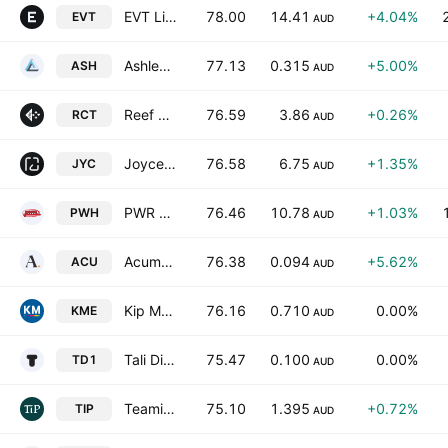
EVT Limited
78.00
14.41
+4.04%
EVT
AUD
Ashley Services Group Ltd.
77.13
0.315
+5.00%
ASH
AUD
Reef Casino Trust
76.59
3.86
+0.26%
RCT
AUD
Joyce Corporation Ltd
76.58
6.75
+1.35%
JYC
AUD
PWR Holdings Ltd.
76.46
10.78
+1.03%
PWH
AUD
Acumentis Group Limited
76.38
0.094
+5.62%
ACU
AUD
Kip McGrath Education Centres Limited
76.16
0.710
0.00%
KME
AUD
Tali Digital Ltd
75.47
0.100
0.00%
TD1
AUD
Teaminvest Private Group Ltd
75.10
1.395
+0.72%
TIP
AUD