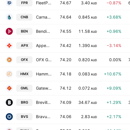
FleetPartners Group Limited
74.67
3.40
−0.87%
FPR
AUD
Carnaby Resources Ltd.
74.64
0.845
+3.68%
CNB
AUD
Bendigo & Adelaide Bank Ltd.
74.55
11.58
+0.96%
BEN
AUD
Appen Ltd.
74.42
1.390
−3.14%
APX
AUD
OFX Group Ltd.
74.20
0.820
0.00%
OFX
AUD
Hammer Metals Limited
74.18
0.083
+10.67%
HMX
AUD
Gateway Mining Limited
74.12
0.072
+9.09%
GML
AUD
Breville Group Limited
74.09
34.67
+1.29%
BRG
AUD
Bravura Solutions Limited
74.06
2.83
+2.17%
BVS
AUD