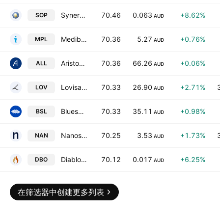
Synertec Corporation Limited
70.46
0.063
+8.62%
SOP
AUD
Medibank Private Ltd.
70.36
5.27
+0.76%
MPL
AUD
Aristocrat Leisure Limited
70.36
66.26
+0.06%
ALL
AUD
Lovisa Holdings Ltd.
70.33
26.90
+2.71%
LOV
AUD
Bluescope Steel Limited
70.33
35.11
+0.98%
BSL
AUD
Nanosonics Limited
70.25
3.53
+1.73%
NAN
AUD
Diablo Resources Limited
70.12
0.017
+6.25%
DBO
AUD
在筛选器中创建更多列表