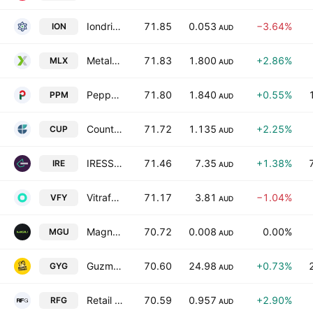
Iondrive Limited
71.85
0.053
−3.64%
ION
AUD
Metals X Limited
71.83
1.800
+2.86%
MLX
AUD
Pepper Money Ltd
71.80
1.840
+0.55%
PPM
AUD
Count Limited
71.72
1.135
+2.25%
CUP
AUD
IRESS Limited
71.46
7.35
+1.38%
IRE
AUD
Vitrafy Life Sciences Ltd.
71.17
3.81
−1.04%
VFY
AUD
Magnum Mining and Exploration Limited
70.72
0.008
0.00%
MGU
AUD
Guzman y Gomez Ltd.
70.60
24.98
+0.73%
GYG
AUD
Retail Food Group Limited
70.59
0.957
+2.90%
RFG
AUD