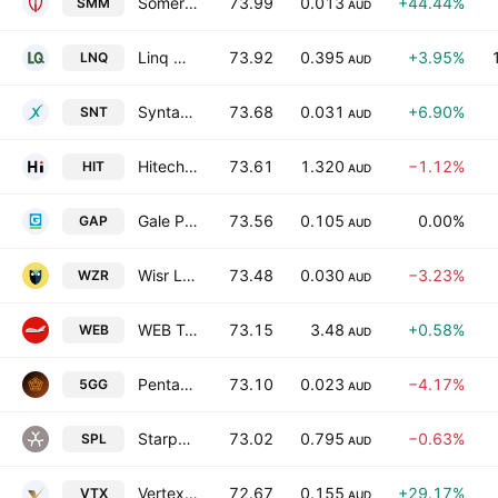
Somerset Minerals Limited
73.99
0.013
+44.44%
SMM
AUD
Linq Minerals Limited
73.92
0.395
+3.95%
LNQ
AUD
Syntara Limited
73.68
0.031
+6.90%
SNT
AUD
Hitech Group Australia Limited
73.61
1.320
−1.12%
HIT
AUD
Gale Pacific Limited
73.56
0.105
0.00%
GAP
AUD
Wisr Ltd.
73.48
0.030
−3.23%
WZR
AUD
WEB Travel Group limited
73.15
3.48
+0.58%
WEB
AUD
Pentanet Ltd
73.10
0.023
−4.17%
5GG
AUD
Starpharma Holdings Limited
73.02
0.795
−0.63%
SPL
AUD
Vertex Minerals Ltd.
72.67
0.155
+29.17%
VTX
AUD