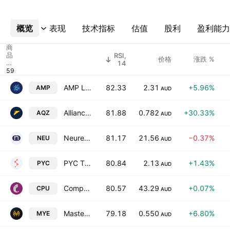
概览
更多
表现
技术指标
估值
股利
盈利能力
商
品
RSI,
价格
涨跌 %
代
14
码
AMP Limited
82.33
2.31
+5.96%
AMP
AUD
Alliance Aviation Services Limited
81.88
0.782
+30.33%
AQZ
AUD
Neuren Pharmaceuticals Limited
81.17
21.56
−0.37%
NEU
AUD
PYC Therapeutics Limited
80.84
2.13
+1.43%
PYC
AUD
Computershare Limited
80.57
43.29
+0.07%
CPU
AUD
Mastermyne Group Limited
79.18
0.550
+6.80%
MYE
AUD