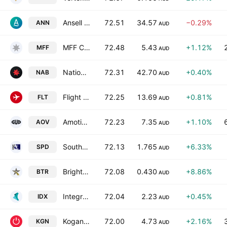
Ansell Limited
72.51
34.57
−0.29%
ANN
AUD
MFF Capital Investments Ltd.
72.48
5.43
+1.12%
MFF
AUD
National Australia Bank Limited
72.31
42.70
+0.40%
NAB
AUD
Flight Centre Travel Group Limited
72.25
13.69
+0.81%
FLT
AUD
Amotiv Limited
72.23
7.35
+1.10%
AOV
AUD
Southern Palladium Ltd.
72.13
1.765
+6.33%
SPD
AUD
Brightstar Resources Limited
72.08
0.430
+8.86%
BTR
AUD
Integral Diagnostics Ltd
72.04
2.23
+0.45%
IDX
AUD
Kogan.com Ltd.
72.00
4.73
+2.16%
KGN
AUD