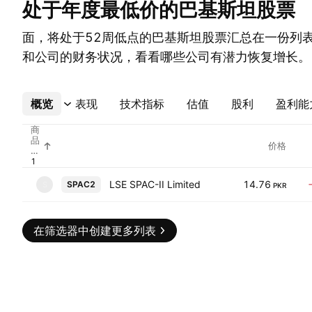
处于年度最低价的巴基斯坦股票
面，将处于52周低点的巴基斯坦股票汇总在一份列
和公司的财务状况，看看哪些公司有潜力恢复增长。
概览
更多
表现
技术指标
估值
股利
盈利能
商
品
价格
代
码
LSE SPAC-II Limited
14.76
SPAC2
S
PKR
在筛选器中创建更多列表