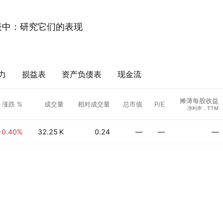
表中：研究它们的表现
力
损益表
资产负债表
现金流
摊薄每股收益
涨跌 %
成交量
相对成交量
总市值
P/E
净利率，TTM
−0.40%
32.25 K
0.24
—
—
—