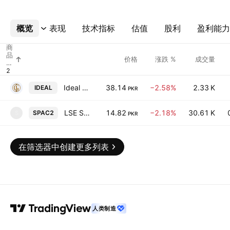
概览
更多
表现
技术指标
估值
股利
盈利能力
商
品
价格
涨跌 %
成交量
代
码
Ideal Dynamics Limited
38.14
−2.58%
2.33 K
IDEAL
PKR
LSE SPAC-II Limited
14.82
−2.18%
30.61 K
SPAC2
S
PKR
在筛选器中创建更多列表
人类制造