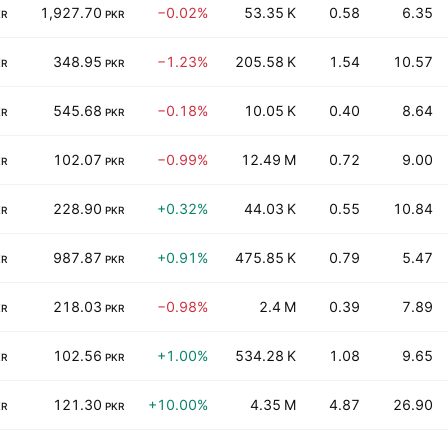
1,927.70
−0.02%
53.35 K
0.58
6.35
KR
PKR
348.95
−1.23%
205.58 K
1.54
10.57
KR
PKR
545.68
−0.18%
10.05 K
0.40
8.64
KR
PKR
102.07
−0.99%
12.49 M
0.72
9.00
KR
PKR
228.90
+0.32%
44.03 K
0.55
10.84
KR
PKR
987.87
+0.91%
475.85 K
0.79
5.47
KR
PKR
218.03
−0.98%
2.4 M
0.39
7.89
KR
PKR
102.56
+1.00%
534.28 K
1.08
9.65
KR
PKR
121.30
+10.00%
4.35 M
4.87
26.90
KR
PKR