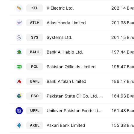
K-Electric Ltd.
202.14 B
KEL
P
Atlas Honda Limited
201.38 B
ATLH
P
Systems Ltd.
201.15 B
SYS
P
Bank Al Habib Ltd.
197.44 B
BAHL
P
Pakistan Oilfields Limited
195.47 B
POL
P
Bank Alfalah Limited
186.17 B
BAFL
P
Pakistan State Oil Co. Ltd. Class I
164.63 B
PSO
P
Unilever Pakistan Foods Limited
161.48 B
UPFL
P
Askari Bank Limited
155.38 B
AKBL
P