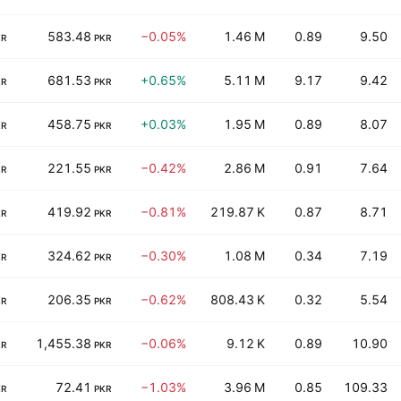
583.48
−0.05%
1.46 M
0.89
9.50
KR
PKR
681.53
+0.65%
5.11 M
9.17
9.42
KR
PKR
458.75
+0.03%
1.95 M
0.89
8.07
KR
PKR
221.55
−0.42%
2.86 M
0.91
7.64
KR
PKR
419.92
−0.81%
219.87 K
0.87
8.71
KR
PKR
324.62
−0.30%
1.08 M
0.34
7.19
KR
PKR
206.35
−0.62%
808.43 K
0.32
5.54
KR
PKR
1,455.38
−0.06%
9.12 K
0.89
10.90
KR
PKR
72.41
−1.03%
3.96 M
0.85
109.33
KR
PKR