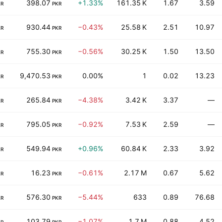
398.07
+1.33%
161.35 K
1.67
3.59
KR
PKR
930.44
−0.43%
25.58 K
2.51
10.97
KR
PKR
755.30
−0.56%
30.25 K
1.50
13.50
KR
PKR
9,470.53
0.00%
1
0.02
13.23
KR
PKR
265.84
−4.38%
3.42 K
3.37
—
KR
PKR
795.05
−0.92%
7.53 K
2.59
—
KR
PKR
549.94
+0.96%
60.84 K
2.33
3.92
KR
PKR
16.23
−0.61%
2.17 M
0.67
5.62
KR
PKR
576.30
−5.44%
633
0.89
76.68
KR
PKR
103.79
−1.07%
1.7 M
0.88
4.52