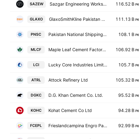
Sazgar Engineering Works Limited
116.52 B
SAZEW
P
GlaxoSmithKline Pakistan Limited
111.13 B
GLAXO
P
Pakistan National Shipping Corporation
108.1 B
PNSC
P
Maple Leaf Cement Factory Ltd
106.92 B
MLCF
P
Lucky Core Industries Limited
105.7 B
LCI
P
Attock Refinery Ltd
105.32 B
ATRL
P
D.G. Khan Cement Co. Ltd.
95.52 B
DGKC
P
Kohat Cement Co Ltd
94.28 B
KOHC
P
Frieslandcampina Engro Pakistan Limited
92.99 B
FCEPL
P