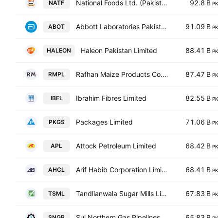
National Foods Ltd. (Pakistan)
92.8 B
NATF
P
Abbott Laboratories Pakistan Limited
91.09 B
ABOT
P
Haleon Pakistan Limited
88.41 B
HALEON
P
Rafhan Maize Products Co. Ltd.
87.47 B
RMPL
P
Ibrahim Fibres Limited
82.55 B
IBFL
P
Packages Limited
71.06 B
PKGS
P
Attock Petroleum Limited
68.42 B
APL
P
Arif Habib Corporation Limited
68.41 B
AHCL
P
Tandlianwala Sugar Mills Limited
67.83 B
TSML
P
Sui Northern Gas Pipelines Limited
65.83 B
SNGP