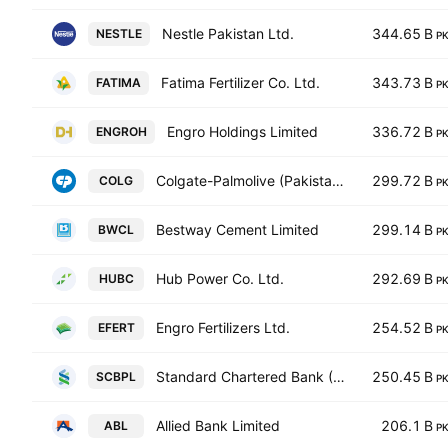
Nestle Pakistan Ltd.
344.65 B
NESTLE
P
Fatima Fertilizer Co. Ltd.
343.73 B
FATIMA
P
Engro Holdings Limited
336.72 B
ENGROH
P
Colgate-Palmolive (Pakistan) Limited
299.72 B
COLG
P
Bestway Cement Limited
299.14 B
BWCL
P
Hub Power Co. Ltd.
292.69 B
HUBC
P
Engro Fertilizers Ltd.
254.52 B
EFERT
P
Standard Chartered Bank (Pakistan) Limited
250.45 B
SCBPL
P
Allied Bank Limited
206.1 B
ABL
P