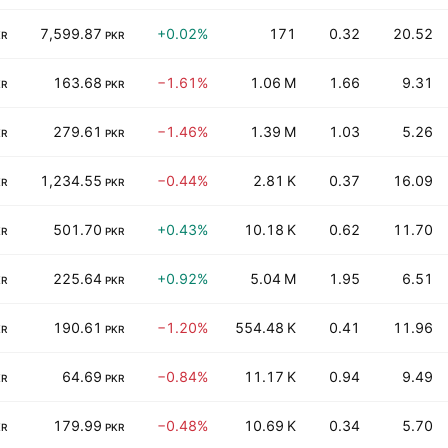
7,599.87
+0.02%
171
0.32
20.52
KR
PKR
163.68
−1.61%
1.06 M
1.66
9.31
KR
PKR
279.61
−1.46%
1.39 M
1.03
5.26
KR
PKR
1,234.55
−0.44%
2.81 K
0.37
16.09
KR
PKR
501.70
+0.43%
10.18 K
0.62
11.70
KR
PKR
225.64
+0.92%
5.04 M
1.95
6.51
KR
PKR
190.61
−1.20%
554.48 K
0.41
11.96
KR
PKR
64.69
−0.84%
11.17 K
0.94
9.49
KR
PKR
179.99
−0.48%
10.69 K
0.34
5.70
KR
PKR