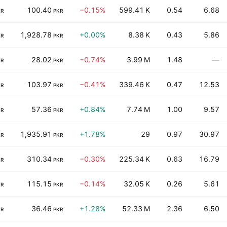
100.40
−0.15%
599.41 K
0.54
6.68
KR
PKR
1,928.78
+0.00%
8.38 K
0.43
5.86
KR
PKR
28.02
−0.74%
3.99 M
1.48
—
KR
PKR
103.97
−0.41%
339.46 K
0.47
12.53
KR
PKR
57.36
+0.84%
7.74 M
1.00
9.57
KR
PKR
1,935.91
+1.78%
29
0.97
30.97
KR
PKR
310.34
−0.30%
225.34 K
0.63
16.79
KR
PKR
115.15
−0.14%
32.05 K
0.26
5.61
KR
PKR
36.46
+1.28%
52.33 M
2.36
6.50
KR
PKR