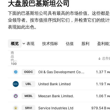
大盘股巴基斯坦公司
下面的巴基斯坦公司具有最高的市场价值。这些都是
业领导者。按市值排序找到它们，并检查它们的统计
表现如此出色。
概览
更多
表现
技术指标
估值
股利
盈利能
商
品
总市
代
码
Oil & Gas Development Co. Ltd.
1.37 T
OGDC
P
United Bank Limited
1.19 T
UBL
P
Meezan Bank Limited.
1.06 T
MEBL
P
Service Industries Ltd
979.54 B
SRVI
P