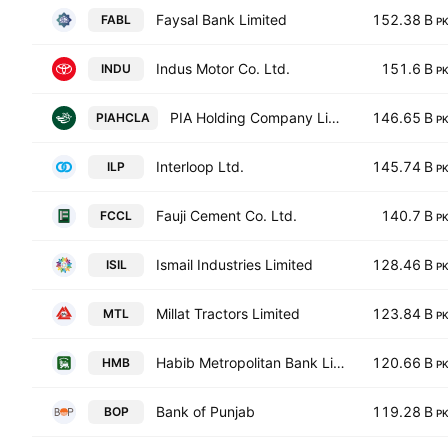
Faysal Bank Limited
152.38 B
FABL
P
Indus Motor Co. Ltd.
151.6 B
INDU
P
PIA Holding Company Limited Class A
146.65 B
PIAHCLA
P
Interloop Ltd.
145.74 B
ILP
P
Fauji Cement Co. Ltd.
140.7 B
FCCL
P
Ismail Industries Limited
128.46 B
ISIL
P
Millat Tractors Limited
123.84 B
MTL
P
Habib Metropolitan Bank Limited
120.66 B
HMB
P
Bank of Punjab
119.28 B
BOP
P