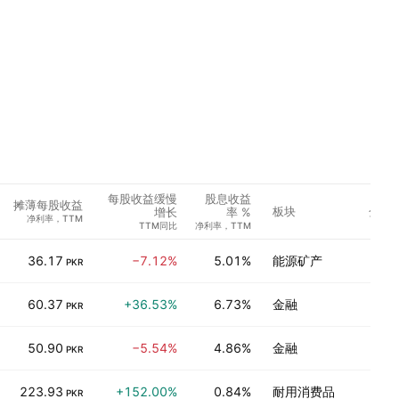
每股收益缓慢
股息收益
摊薄每股收益
板块
分析
增长
率 %
净利率，TTM
TTM同比
净利率，TTM
36.17
−7.12%
5.01%
能源矿产
PKR
60.37
+36.53%
6.73%
金融
PKR
50.90
−5.54%
4.86%
金融
PKR
223.93
+152.00%
0.84%
耐用消费品
PKR