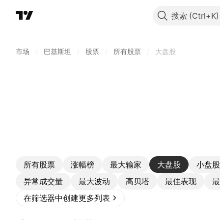
搜索
市场
/
巴基斯坦
/
股票
/
所有股票
/
大盘股
所有股票
涨幅榜
最大输家
大盘股
小盘股
异常成交量
最大波动
高贝塔
最佳表现
最
在筛选器中创建更多列表