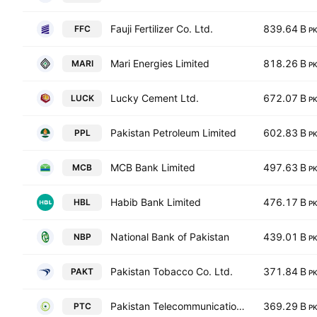
Fauji Fertilizer Co. Ltd.
839.64 B
FFC
P
Mari Energies Limited
818.26 B
MARI
P
Lucky Cement Ltd.
672.07 B
LUCK
P
Pakistan Petroleum Limited
602.83 B
PPL
P
MCB Bank Limited
497.63 B
MCB
P
Habib Bank Limited
476.17 B
HBL
P
National Bank of Pakistan
439.01 B
NBP
P
Pakistan Tobacco Co. Ltd.
371.84 B
PAKT
P
Pakistan Telecommunication Co. Ltd. Class A
369.29 B
PTC
P