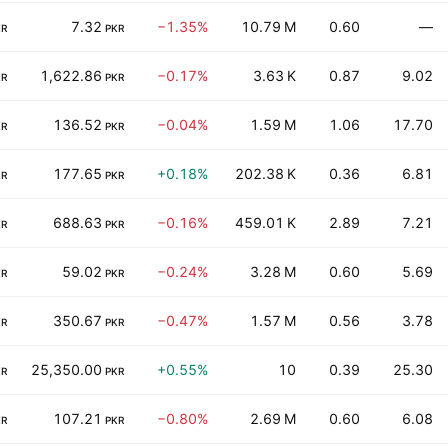
7.32
−1.35%
10.79 M
0.60
—
KR
PKR
1,622.86
−0.17%
3.63 K
0.87
9.02
KR
PKR
136.52
−0.04%
1.59 M
1.06
17.70
KR
PKR
177.65
+0.18%
202.38 K
0.36
6.81
KR
PKR
688.63
−0.16%
459.01 K
2.89
7.21
KR
PKR
59.02
−0.24%
3.28 M
0.60
5.69
KR
PKR
350.67
−0.47%
1.57 M
0.56
3.78
KR
PKR
25,350.00
+0.55%
10
0.39
25.30
KR
PKR
107.21
−0.80%
2.69 M
0.60
6.08
KR
PKR