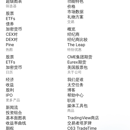
超级图表
功能特色
筛选器
价格
市场数据
股票
礼物方案
ETFs
交易
债券
加密货币
概览
CEX对
经纪商
DEX对
经纪商比较
Pine
The Leap
热图
特别优惠
股票
CME集团期货
ETFs
Eurex期货
加密货币
美国股票包
日历
关于公司
经济
我们是谁
收益
太空任务
股利
博客
IPO
帮助中心
更多产品
职涯
媒体工具包
新闻流
商品
投资组合
基本面图表
TradingView商店
收益率曲线
交易者塔罗牌
期权
C63 TradeTime