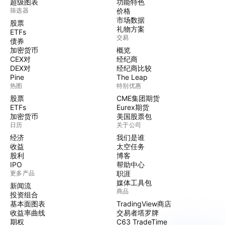
超级图表
功能特色
筛选器
价格
市场数据
股票
礼物方案
ETFs
交易
债券
加密货币
概览
CEX对
经纪商
DEX对
经纪商比较
Pine
The Leap
热图
特别优惠
股票
CME集团期货
ETFs
Eurex期货
加密货币
美国股票包
日历
关于公司
经济
我们是谁
收益
太空任务
股利
博客
IPO
帮助中心
更多产品
职涯
媒体工具包
新闻流
商品
投资组合
基本面图表
TradingView商店
收益率曲线
交易者塔罗牌
期权
C63 TradeTime