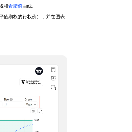
线和
希腊值
曲线。
平值期权的行权价），并在图表