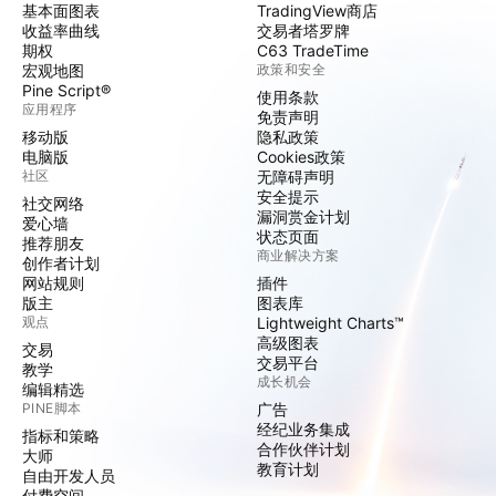
基本面图表
TradingView商店
收益率曲线
交易者塔罗牌
期权
C63 TradeTime
宏观地图
政策和安全
Pine Script®
使用条款
应用程序
免责声明
移动版
隐私政策
电脑版
Cookies政策
社区
无障碍声明
安全提示
社交网络
漏洞赏金计划
爱心墙
状态页面
推荐朋友
商业解决方案
创作者计划
网站规则
插件
版主
图表库
观点
Lightweight Charts™
高级图表
交易
交易平台
教学
成长机会
编辑精选
PINE脚本
广告
经纪业务集成
指标和策略
合作伙伴计划
大师
教育计划
自由开发人员
付费空间