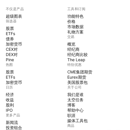
不仅是产品
工具和订阅
超级图表
功能特色
筛选器
价格
市场数据
股票
礼物方案
ETFs
交易
债券
加密货币
概览
CEX对
经纪商
DEX对
经纪商比较
Pine
The Leap
热图
特别优惠
股票
CME集团期货
ETFs
Eurex期货
加密货币
美国股票包
日历
关于公司
经济
我们是谁
收益
太空任务
股利
博客
IPO
帮助中心
更多产品
职涯
媒体工具包
新闻流
商品
投资组合