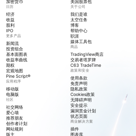
加密货币
美国股票包
日历
关于公司
经济
我们是谁
收益
太空任务
股利
博客
IPO
帮助中心
更多产品
职涯
媒体工具包
新闻流
商品
投资组合
基本面图表
TradingView商店
收益率曲线
交易者塔罗牌
期权
C63 TradeTime
宏观地图
政策和安全
Pine Script®
使用条款
应用程序
免责声明
移动版
隐私政策
电脑版
Cookies政策
社区
无障碍声明
安全提示
社交网络
漏洞赏金计划
爱心墙
状态页面
推荐朋友
商业解决方案
创作者计划
网站规则
插件
版主
图表库