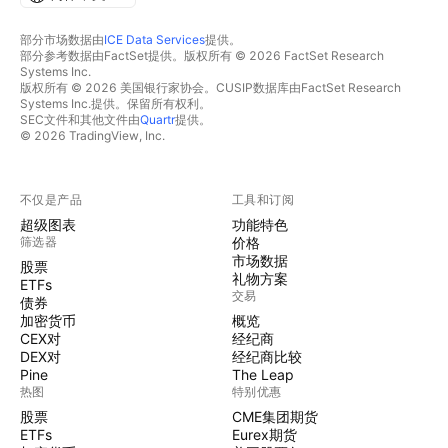
部分市场数据由
ICE Data Services
提供。
部分参考数据由FactSet提供。版权所有 © 2026 FactSet Research
Systems Inc.
版权所有 © 2026 美国银行家协会。CUSIP数据库由FactSet Research
Systems Inc.提供。保留所有权利。
SEC文件和其他文件由
Quartr
提供。
© 2026 TradingView, Inc.
不仅是产品
工具和订阅
超级图表
功能特色
筛选器
价格
市场数据
股票
礼物方案
ETFs
交易
债券
加密货币
概览
CEX对
经纪商
DEX对
经纪商比较
Pine
The Leap
热图
特别优惠
股票
CME集团期货
ETFs
Eurex期货