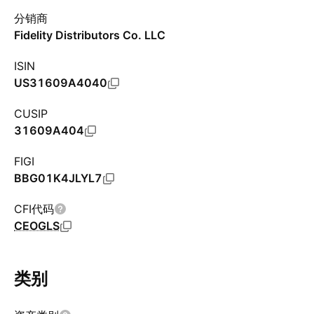
分销商
Fidelity Distributors Co. LLC
ISIN
US31609A4040
CUSIP
31609A404
FIGI
BBG01K4JLYL7
CFI代码
CEOGLS
类别