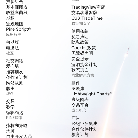
投资组合
基本面图表
TradingView商店
收益率曲线
交易者塔罗牌
期权
C63 TradeTime
宏观地图
政策和安全
Pine Script®
使用条款
应用程序
免责声明
移动版
隐私政策
电脑版
Cookies政策
社区
无障碍声明
安全提示
社交网络
漏洞赏金计划
爱心墙
状态页面
推荐朋友
商业解决方案
创作者计划
网站规则
插件
版主
图表库
观点
Lightweight Charts™
高级图表
交易
交易平台
教学
成长机会
编辑精选
PINE脚本
广告
经纪业务集成
指标和策略
合作伙伴计划
大师
教育计划
自由开发人员