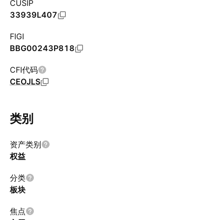
CUSIP
33939L407
FIGI
BBG00243P818
CFI代码
CEOJLS
类别
资产类别
权益
分类
板块
焦点