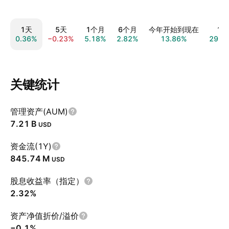
1天
5天
1个月
6个月
今年开始到现在
1年
0.36%
−0.23%
5.18%
2.82%
13.86%
29.1
关键统计
管理资产(AUM)
‪7.21 B‬
USD
资金流(1Y)
‪845.74 M‬
USD
股息收益率（指定）
2.32%
资产净值折价/溢价
−0.1%