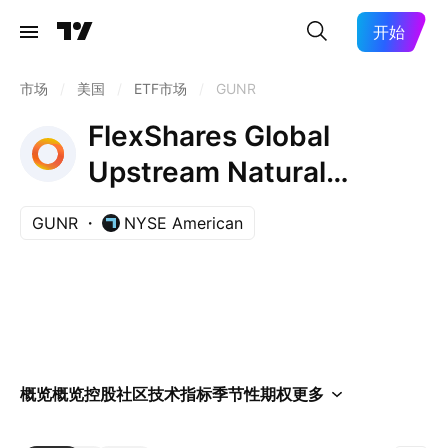
开始
市场
/
美国
/
ETF市场
/
GUNR
FlexShares Global
Upstream Natural
Resources Index Fund
GUNR
NYSE American
ETF
概览
概览
控股
社区
技术指标
季节性
期权
更多