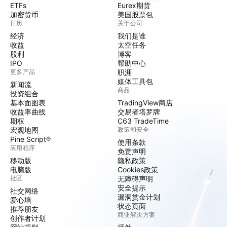
ETFs
Eurex期货
加密货币
美国股票包
日历
关于公司
经济
我们是谁
收益
太空任务
股利
博客
IPO
帮助中心
更多产品
职涯
媒体工具包
新闻流
商品
投资组合
基本面图表
TradingView商店
收益率曲线
交易者塔罗牌
期权
C63 TradeTime
宏观地图
政策和安全
Pine Script®
使用条款
应用程序
免责声明
移动版
隐私政策
电脑版
Cookies政策
社区
无障碍声明
安全提示
社交网络
漏洞赏金计划
爱心墙
状态页面
推荐朋友
商业解决方案
创作者计划