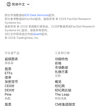
简体中文
部分市场数据由
ICE Data Services
提供。
部分参考数据由FactSet提供。版权所有 © 2026 FactSet Research
Systems Inc.
版权所有 © 2026 美国银行家协会。CUSIP数据库由FactSet Research
Systems Inc.提供。保留所有权利。
SEC文件和其他文件由
Quartr
提供。
© 2026 TradingView, Inc.
不仅是产品
工具和订阅
超级图表
功能特色
筛选器
价格
市场数据
股票
礼物方案
ETFs
交易
债券
加密货币
概览
CEX对
经纪商
DEX对
经纪商比较
Pine
The Leap
热图
特别优惠
股票
CME集团期货