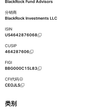
BlackRock Fund Advisors
分销商
BlackRock Investments LLC
ISIN
US4642876068
CUSIP
464287606
FIGI
BBG000C15L83
CFI代码
CEOJLS
类别