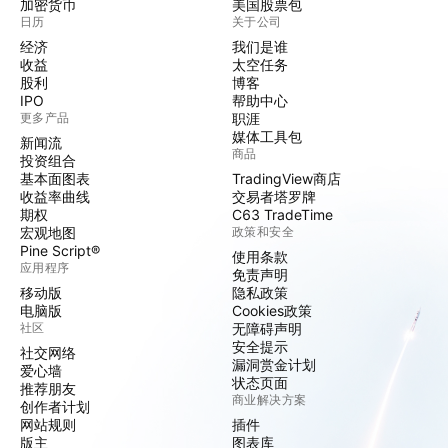
加密货币
美国股票包
日历
关于公司
经济
我们是谁
收益
太空任务
股利
博客
IPO
帮助中心
更多产品
职涯
媒体工具包
新闻流
商品
投资组合
基本面图表
TradingView商店
收益率曲线
交易者塔罗牌
期权
C63 TradeTime
宏观地图
政策和安全
Pine Script®
使用条款
应用程序
免责声明
移动版
隐私政策
电脑版
Cookies政策
社区
无障碍声明
安全提示
社交网络
漏洞赏金计划
爱心墙
状态页面
推荐朋友
商业解决方案
创作者计划
网站规则
插件
版主
图表库