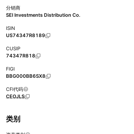
分销商
SEI Investments Distribution Co.
ISIN
US74347R8189
CUSIP
74347R818
FIGI
BBG000BB6SX8
CFI代码
CEOJLS
类别