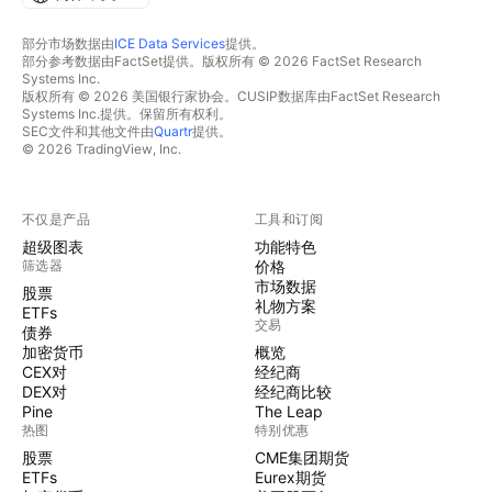
部分市场数据由
ICE Data Services
提供。
部分参考数据由FactSet提供。版权所有 © 2026 FactSet Research
Systems Inc.
版权所有 © 2026 美国银行家协会。CUSIP数据库由FactSet Research
Systems Inc.提供。保留所有权利。
SEC文件和其他文件由
Quartr
提供。
© 2026 TradingView, Inc.
不仅是产品
工具和订阅
超级图表
功能特色
筛选器
价格
市场数据
股票
礼物方案
ETFs
交易
债券
加密货币
概览
CEX对
经纪商
DEX对
经纪商比较
Pine
The Leap
热图
特别优惠
股票
CME集团期货
ETFs
Eurex期货