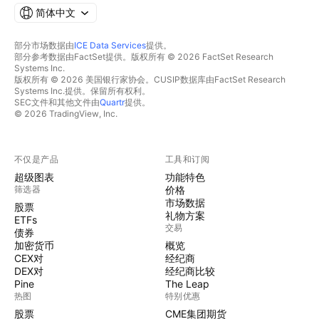
简体中文
部分市场数据由
ICE Data Services
提供。
部分参考数据由FactSet提供。版权所有 © 2026 FactSet Research
Systems Inc.
版权所有 © 2026 美国银行家协会。CUSIP数据库由FactSet Research
Systems Inc.提供。保留所有权利。
SEC文件和其他文件由
Quartr
提供。
© 2026 TradingView, Inc.
不仅是产品
工具和订阅
超级图表
功能特色
筛选器
价格
市场数据
股票
礼物方案
ETFs
交易
债券
加密货币
概览
CEX对
经纪商
DEX对
经纪商比较
Pine
The Leap
热图
特别优惠
股票
CME集团期货