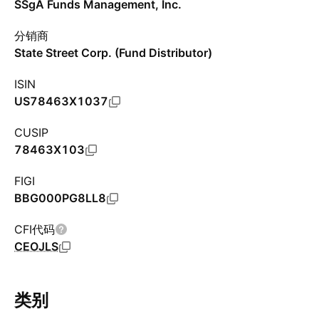
SSgA Funds Management, Inc.
分销商
State Street Corp. (Fund Distributor)
ISIN
US78463X1037
CUSIP
78463X103
FIGI
BBG000PG8LL8
CFI代码
CEOJLS
类别