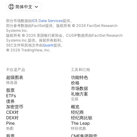
简体中文
部分市场数据由
ICE Data Services
提供。
部分参考数据由FactSet提供。版权所有 © 2026 FactSet Research
Systems Inc.
版权所有 © 2026 美国银行家协会。CUSIP数据库由FactSet Research
Systems Inc.提供。保留所有权利。
SEC文件和其他文件由
Quartr
提供。
© 2026 TradingView, Inc.
不仅是产品
工具和订阅
超级图表
功能特色
筛选器
价格
市场数据
股票
礼物方案
ETFs
交易
债券
加密货币
概览
CEX对
经纪商
DEX对
经纪商比较
Pine
The Leap
热图
特别优惠
股票
CME集团期货