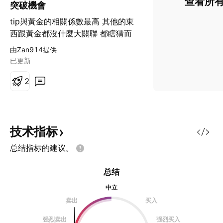
查看所
突破機會
tip與黃金的相關係數最高 其他的東
西跟黃金都沒什麼大關聯 都瞎猜而
已 黃金從1750這歷史價位觸及之後
由Zan914提供
開始逐步下跌 能不能延續下行可以
已更新
觀察這兩天的跌破機會 現在非常接
近第二波Sell Off的發生 股債金同時
2
拋售、VIX拉升 美元大幅拉升挑戰
103(之上)的情景即將要發生 但這之
前先觀察今日有無下破的現象 才可
以判斷是否為起點
技术指标
总结指标的建议。
总结
中立
卖出
买入
强烈卖出
强烈买入