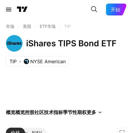
开始
市场
/
美国
/
ETF市场
/
TIP
iShares TIPS Bond ETF
TIP
NYSE American
概览
概览
控股
社区
技术指标
季节性
期权
更多
价格
更多
NAV