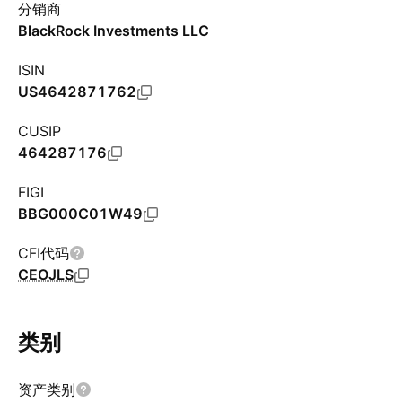
分销商
BlackRock Investments LLC
ISIN
US4642871762
CUSIP
464287176
FIGI
BBG000C01W49
CFI代码
CEOJLS
类别
资产类别