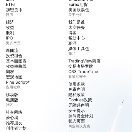
ETFs
Eurex期货
加密货币
美国股票包
日历
关于公司
经济
我们是谁
收益
太空任务
股利
博客
IPO
帮助中心
更多产品
职涯
媒体工具包
新闻流
商品
投资组合
基本面图表
TradingView商店
收益率曲线
交易者塔罗牌
期权
C63 TradeTime
宏观地图
政策和安全
Pine Script®
使用条款
应用程序
免责声明
移动版
隐私政策
电脑版
Cookies政策
社区
无障碍声明
安全提示
社交网络
漏洞赏金计划
爱心墙
状态页面
推荐朋友
商业解决方案
创作者计划