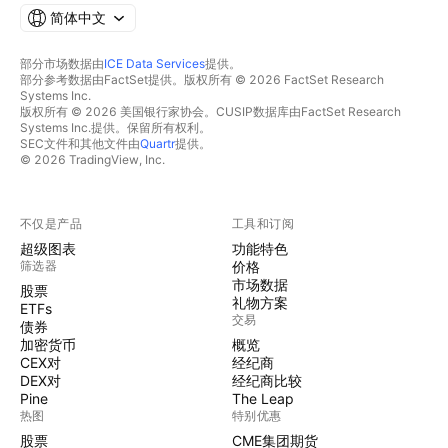
简体中文
部分市场数据由
ICE Data Services
提供。
部分参考数据由FactSet提供。版权所有 © 2026 FactSet Research
Systems Inc.
版权所有 © 2026 美国银行家协会。CUSIP数据库由FactSet Research
Systems Inc.提供。保留所有权利。
SEC文件和其他文件由
Quartr
提供。
© 2026 TradingView, Inc.
不仅是产品
工具和订阅
超级图表
功能特色
筛选器
价格
市场数据
股票
礼物方案
ETFs
交易
债券
加密货币
概览
CEX对
经纪商
DEX对
经纪商比较
Pine
The Leap
热图
特别优惠
股票
CME集团期货