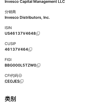
Invesco Capital Management LLC
分销商
Invesco Distributors, Inc.
ISIN
US46137V4648
CUSIP
46137V464
FIGI
BBG000L5TZW0
CFI代码
CEOJES
类别