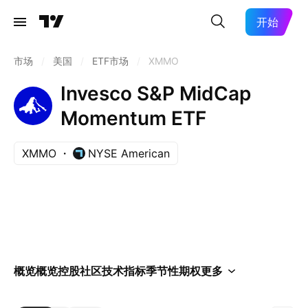
开始
市场
/
美国
/
ETF市场
/
XMMO
Invesco S&P MidCap
Momentum ETF
XMMO
NYSE American
概览
概览
控股
社区
技术指标
季节性
期权
更多