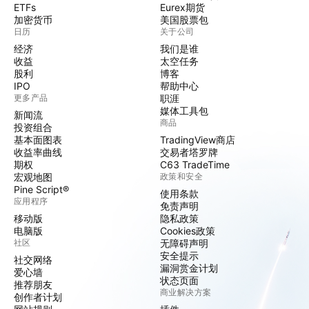
ETFs
Eurex期货
加密货币
美国股票包
日历
关于公司
经济
我们是谁
收益
太空任务
股利
博客
IPO
帮助中心
更多产品
职涯
媒体工具包
新闻流
商品
投资组合
基本面图表
TradingView商店
收益率曲线
交易者塔罗牌
期权
C63 TradeTime
宏观地图
政策和安全
Pine Script®
使用条款
应用程序
免责声明
移动版
隐私政策
电脑版
Cookies政策
社区
无障碍声明
安全提示
社交网络
漏洞赏金计划
爱心墙
状态页面
推荐朋友
商业解决方案
创作者计划