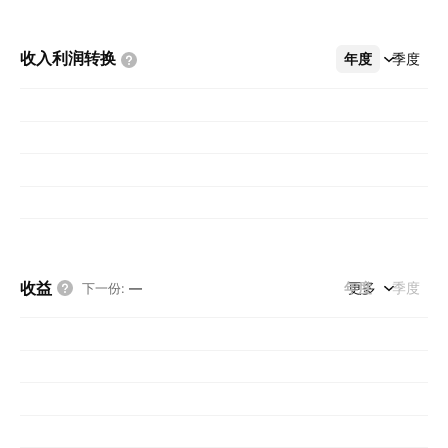
收入利润转换
年度
更多
季度
收益
年度
更多
季度
下一份
:
—