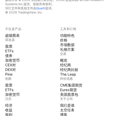
Systems Inc.提供。保留所有权利。
SEC文件和其他文件由
Quartr
提供。
© 2026 TradingView, Inc.
不仅是产品
工具和订阅
超级图表
功能特色
筛选器
价格
市场数据
股票
礼物方案
ETFs
交易
债券
加密货币
概览
CEX对
经纪商
DEX对
经纪商比较
Pine
The Leap
热图
特别优惠
股票
CME集团期货
ETFs
Eurex期货
加密货币
美国股票包
日历
关于公司
经济
我们是谁
收益
太空任务
股利
博客