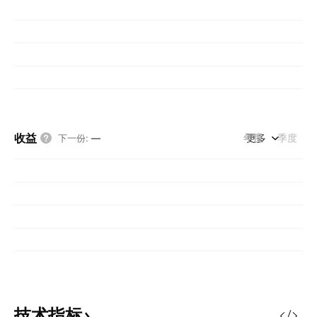
收益
年度
更多
季度
下一份
:
—
技术指标