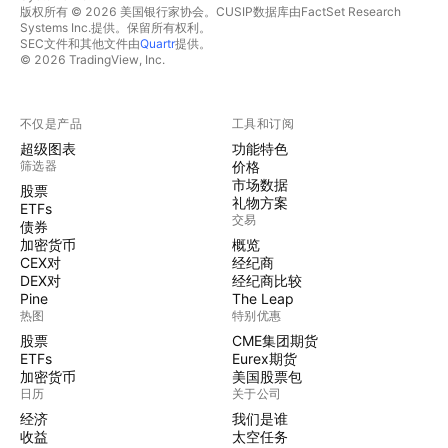
版权所有 © 2026 美国银行家协会。CUSIP数据库由FactSet Research
Systems Inc.提供。保留所有权利。
SEC文件和其他文件由
Quartr
提供。
© 2026 TradingView, Inc.
不仅是产品
工具和订阅
超级图表
功能特色
筛选器
价格
市场数据
股票
礼物方案
ETFs
交易
债券
加密货币
概览
CEX对
经纪商
DEX对
经纪商比较
Pine
The Leap
热图
特别优惠
股票
CME集团期货
ETFs
Eurex期货
加密货币
美国股票包
日历
关于公司
经济
我们是谁
收益
太空任务