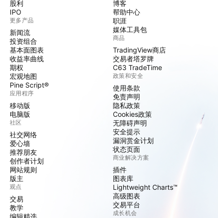
股利
博客
IPO
帮助中心
更多产品
职涯
媒体工具包
新闻流
商品
投资组合
基本面图表
TradingView商店
收益率曲线
交易者塔罗牌
期权
C63 TradeTime
宏观地图
政策和安全
Pine Script®
使用条款
应用程序
免责声明
移动版
隐私政策
电脑版
Cookies政策
社区
无障碍声明
安全提示
社交网络
漏洞赏金计划
爱心墙
状态页面
推荐朋友
商业解决方案
创作者计划
网站规则
插件
版主
图表库
观点
Lightweight Charts™
高级图表
交易
交易平台
教学
成长机会
编辑精选