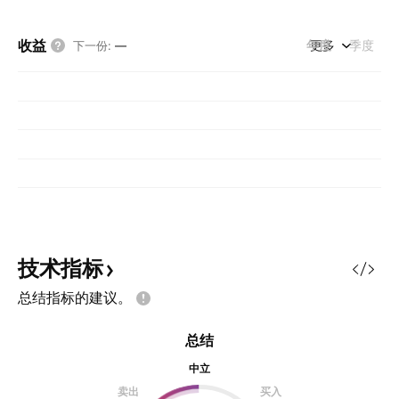
收益
年度
更多
季度
下一份
:
—
技术指标
总结指标的建议。
总结
中立
卖出
买入