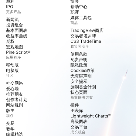
股利
博客
IPO
帮助中心
更多产品
职涯
媒体工具包
新闻流
商品
投资组合
基本面图表
TradingView商店
收益率曲线
交易者塔罗牌
期权
C63 TradeTime
宏观地图
政策和安全
Pine Script®
使用条款
应用程序
免责声明
移动版
隐私政策
电脑版
Cookies政策
社区
无障碍声明
安全提示
社交网络
漏洞赏金计划
爱心墙
状态页面
推荐朋友
商业解决方案
创作者计划
网站规则
插件
版主
图表库
观点
Lightweight Charts™
高级图表
交易
交易平台
教学
成长机会
编辑精选