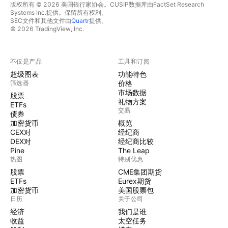
版权所有 © 2026 美国银行家协会。CUSIP数据库由FactSet Research
Systems Inc.提供。保留所有权利。
SEC文件和其他文件由
Quartr
提供。
© 2026 TradingView, Inc.
不仅是产品
工具和订阅
超级图表
功能特色
筛选器
价格
市场数据
股票
礼物方案
ETFs
交易
债券
加密货币
概览
CEX对
经纪商
DEX对
经纪商比较
Pine
The Leap
热图
特别优惠
股票
CME集团期货
ETFs
Eurex期货
加密货币
美国股票包
日历
关于公司
经济
我们是谁
收益
太空任务