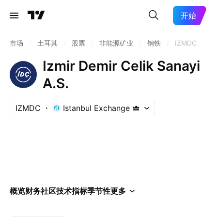
开始
市场
/
土耳其
/
股票
/
非能源矿业
/
钢铁
/
IZMDC
Izmir Demir Celik Sanayi
A.S.
IZMDC
Istanbul Exchange
概览
财务
社区
技术指标
季节性
更多