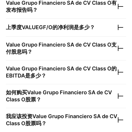
Value Grupo Financiero SA de CV Class O
有
发布报告吗？
上季度
VALUEGF/O
的净利润是多少？
Value Grupo Financiero SA de CV Class O
支
付股息吗？
Value Grupo Financiero SA de CV Class O
的
EBITDA是多少？
如何购买
Value Grupo Financiero SA de CV
Class O
股票？
我应该投资
Value Grupo Financiero SA de CV
Class O
股票吗？