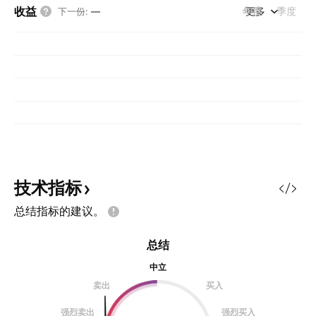
收益
年度
更多
季度
下一份
:
—
技术指标
总结指标的建议。
总结
中立
卖出
买入
强烈卖出
强烈买入