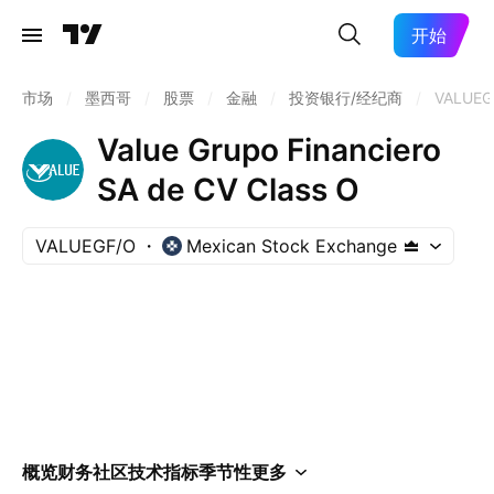
开始
市场
/
墨西哥
/
股票
/
金融
/
投资银行/经纪商
/
VALUEG
Value Grupo Financiero
SA de CV Class O
VALUEGF/O
Mexican Stock Exchange
概览
财务
社区
技术指标
季节性
更多