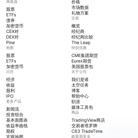
筛选器
价格
市场数据
股票
礼物方案
ETFs
交易
债券
加密货币
概览
CEX对
经纪商
DEX对
经纪商比较
Pine
The Leap
热图
特别优惠
股票
CME集团期货
ETFs
Eurex期货
加密货币
美国股票包
日历
关于公司
经济
我们是谁
收益
太空任务
股利
博客
IPO
帮助中心
更多产品
职涯
媒体工具包
新闻流
商品
投资组合
基本面图表
TradingView商店
收益率曲线
交易者塔罗牌
期权
C63 TradeTime
宏观地图
政策和安全