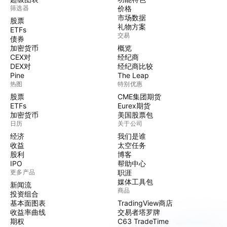
筛选器
价格
市场数据
股票
礼物方案
ETFs
交易
债券
加密货币
概览
CEX对
经纪商
DEX对
经纪商比较
Pine
The Leap
热图
特别优惠
股票
CME集团期货
ETFs
Eurex期货
加密货币
美国股票包
日历
关于公司
经济
我们是谁
收益
太空任务
股利
博客
IPO
帮助中心
更多产品
职涯
媒体工具包
新闻流
商品
投资组合
基本面图表
TradingView商店
收益率曲线
交易者塔罗牌
期权
C63 TradeTime