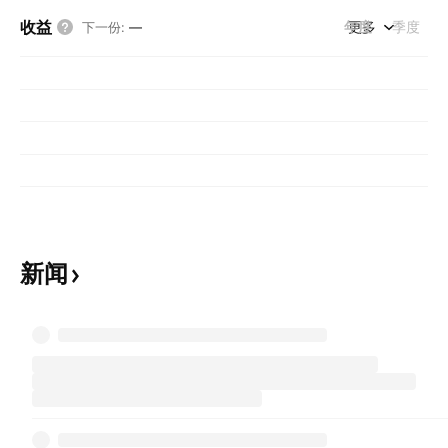
收益
年度
更多
季度
下一份
:
—
新闻