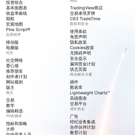
商品
投资组合
基本面图表
TradingView商店
收益率曲线
交易者塔罗牌
期权
C63 TradeTime
宏观地图
政策和安全
Pine Script®
使用条款
应用程序
免责声明
移动版
隐私政策
电脑版
Cookies政策
社区
无障碍声明
安全提示
社交网络
漏洞赏金计划
爱心墙
状态页面
推荐朋友
商业解决方案
创作者计划
网站规则
插件
版主
图表库
观点
Lightweight Charts™
高级图表
交易
交易平台
教学
成长机会
编辑精选
PINE脚本
广告
经纪业务集成
指标和策略
合作伙伴计划
大师
教育计划
自由开发人员