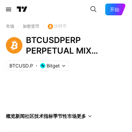
开始
比特币
市场
/
加密货币
/
BTCUSDPERP
PERPETUAL MIX
CONTRACT
BTCUSD.P
Bitget
概览
新闻
社区
技术指标
季节性
市场
更多