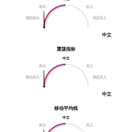
能，叠加波动率处
卖出
买入
波动的风险依然不能
强烈卖出
强烈买入
情方向大约在 8 
到验证
中立
震荡指标
中立
卖出
买入
强烈卖出
强烈买入
中立
移动平均线
中立
卖出
买入