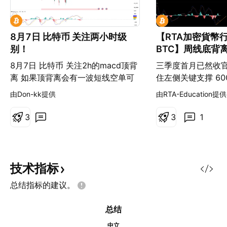
8月7日 比特币 关注两小时级
【RTA加密貨幣
别！
BTC】周线底背
能，8 月或将迎
8月7日 比特币 关注2h的macd顶背
三季度首月已然收官
离 如果顶背离会有一波短线空单可
住左侧关键支撑 60
以做。 跌下去以后重点关注低多的
能有效突破 6500
由Don-kk提供
由RTA-Education提供
长线机会。
格又回落至 6300
荡。 三季度初期我曾
3
3
1
末价格仍未跌破 60
度大概率以震荡行
横盘整理，当前波
位，意味着短期市
技术指标
概率显著提升。 当
总结指标的建议。
险：7 月绝大多数
65000 下方。虽
总结
背离，但本次底背离
滞” 形成，盘面并
中立