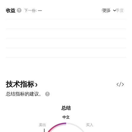
收益
年度
更多
季度
下一份
:
—
技术指标
总结指标的建议。
总结
中立
卖出
买入