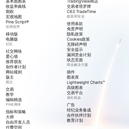
基本面图表
TradingView商店
收益率曲线
交易者塔罗牌
期权
C63 TradeTime
宏观地图
政策和安全
Pine Script®
使用条款
应用程序
免责声明
移动版
隐私政策
电脑版
Cookies政策
社区
无障碍声明
安全提示
社交网络
漏洞赏金计划
爱心墙
状态页面
推荐朋友
商业解决方案
创作者计划
网站规则
插件
版主
图表库
观点
Lightweight Charts™
高级图表
交易
交易平台
教学
成长机会
编辑精选
PINE脚本
广告
经纪业务集成
指标和策略
合作伙伴计划
大师
教育计划
自由开发人员
付费空间