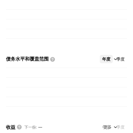
债务水平和覆盖范围
年度
更多
季度
收益
年度
更多
季度
下一份
:
—