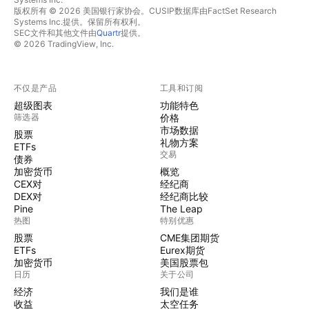
版权所有 © 2026 美国银行家协会。CUSIP数据库由FactSet Research
Systems Inc.提供。保留所有权利。
SEC文件和其他文件由
Quartr
提供。
© 2026 TradingView, Inc.
不仅是产品
工具和订阅
超级图表
功能特色
筛选器
价格
市场数据
股票
礼物方案
ETFs
交易
债券
加密货币
概览
CEX对
经纪商
DEX对
经纪商比较
Pine
The Leap
热图
特别优惠
股票
CME集团期货
ETFs
Eurex期货
加密货币
美国股票包
日历
关于公司
经济
我们是谁
收益
太空任务