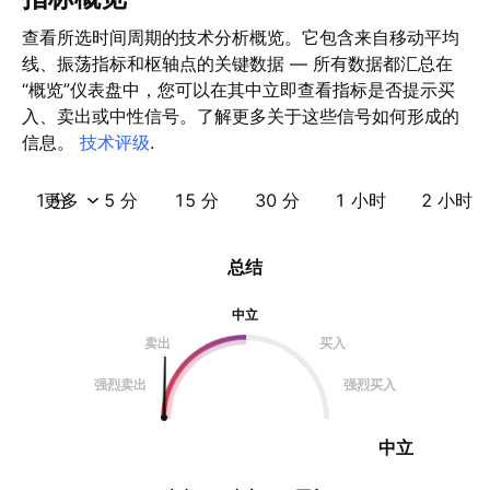
查看所选时间周期的技术分析概览。它包含来自移动平均
线、振荡指标和枢轴点的关键数据 — 所有数据都汇总在
“概览”仪表盘中，您可以在其中立即查看指标是否提示买
入、卖出或中性信号。了解更多关于这些信号如何形成的
信息。
技术评级
.
1 分
更多
5 分
15 分
30 分
1 小时
2 小时
总结
中立
卖出
买入
强烈卖出
强烈买入
中立