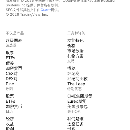
版权所有 © 2026 美国银行家协会。CUSIP数据库由FactSet Research
Systems Inc.提供。保留所有权利。
SEC文件和其他文件由
Quartr
提供。
© 2026 TradingView, Inc.
不仅是产品
工具和订阅
超级图表
功能特色
筛选器
价格
市场数据
股票
礼物方案
ETFs
交易
债券
加密货币
概览
CEX对
经纪商
DEX对
经纪商比较
Pine
The Leap
热图
特别优惠
股票
CME集团期货
ETFs
Eurex期货
加密货币
美国股票包
日历
关于公司
经济
我们是谁
收益
太空任务
股利
博客