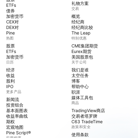
礼物方案
ETFs
交易
债券
加密货币
概览
CEX对
经纪商
DEX对
经纪商比较
Pine
The Leap
热图
特别优惠
股票
CME集团期货
ETFs
Eurex期货
加密货币
美国股票包
日历
关于公司
经济
我们是谁
收益
太空任务
股利
博客
IPO
帮助中心
更多产品
职涯
媒体工具包
新闻流
商品
投资组合
基本面图表
TradingView商店
收益率曲线
交易者塔罗牌
期权
C63 TradeTime
宏观地图
政策和安全
Pine Script®
使用条款
应用程序