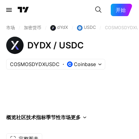
开始
dYdX
USDC
市场
/
加密货币
/
/
/
COSMOSDYDXU
DYDX / USDC
COSMOSDYDXUSDC
Coinbase
概览
社区
技术指标
季节性
市场
更多
完整图表