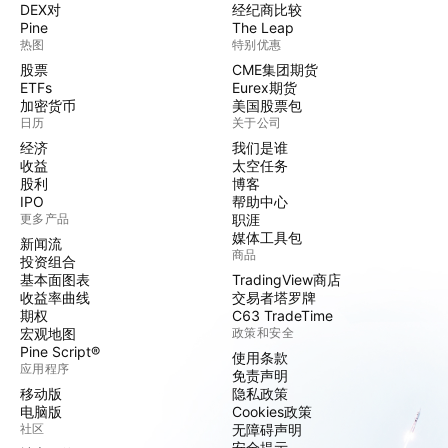
DEX对
经纪商比较
Pine
The Leap
热图
特别优惠
股票
CME集团期货
ETFs
Eurex期货
加密货币
美国股票包
日历
关于公司
经济
我们是谁
收益
太空任务
股利
博客
IPO
帮助中心
更多产品
职涯
媒体工具包
新闻流
商品
投资组合
基本面图表
TradingView商店
收益率曲线
交易者塔罗牌
期权
C63 TradeTime
宏观地图
政策和安全
Pine Script®
使用条款
应用程序
免责声明
移动版
隐私政策
电脑版
Cookies政策
社区
无障碍声明
安全提示