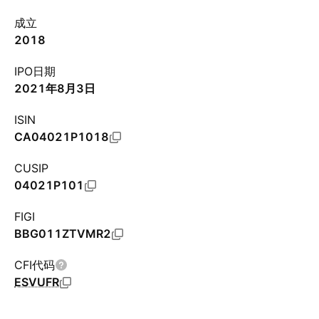
成立
2018
IPO日期
2021年8月3日
ISIN
CA04021P1018
CUSIP
04021P101
FIGI
BBG011ZTVMR2
CFI代码
ESVUFR