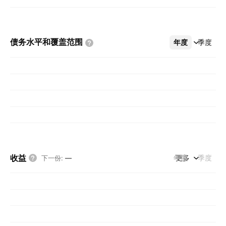
债务水平和覆盖范围
年度
更多
季度
收益
年度
更多
季度
下一份
:
—