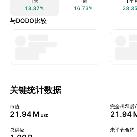
1天
1周
1个
13.37%
16.73%
38.3
与DODO比较
关键统计数据
市值
完全稀释后
‪21.94 M‬
‪21.94 M
USD
总供应
未平仓合约