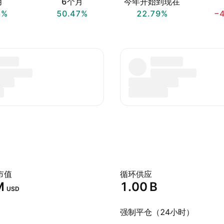
月
6个月
今年开始到现在
5%
50.47%
22.79%
−
市值
循环供应
‬
‪1.00 B‬
USD
强制平仓（24小时）