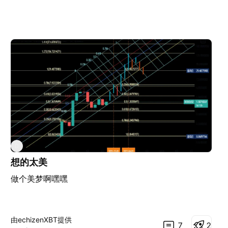
D
想的太美
做个美梦啊嘿嘿
由echizenXBT提供
7
2