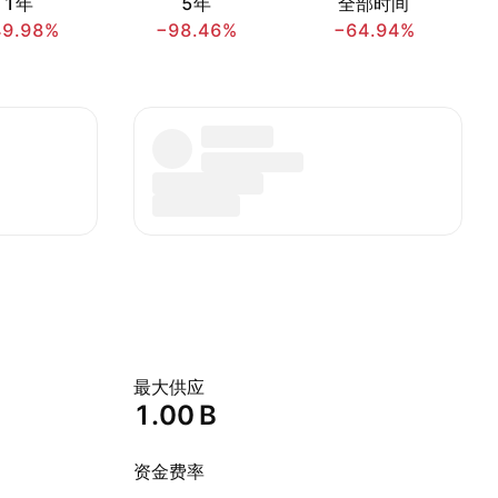
1年
5年
全部时间
49.98%
−98.46%
−64.94%
最大供应
‪1.00 B‬
资金费率