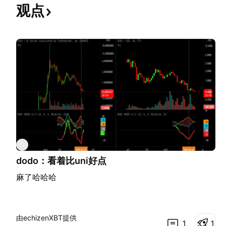
观点
D
dodo：看着比uni好点
麻了哈哈哈
由echizenXBT提供
1
1