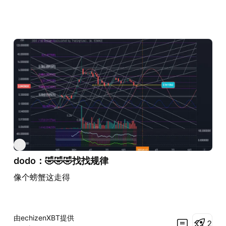
D
dodo：🤣🤣🤣找找规律
像个螃蟹这走得
由echizenXBT提供
2