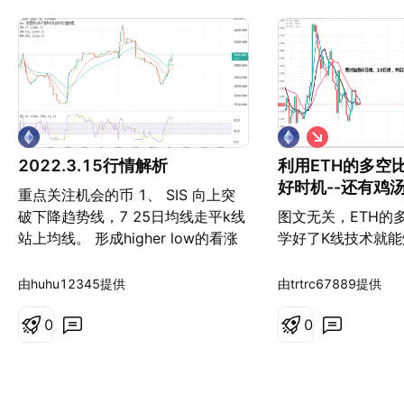
做
空
2022.3.15行情解析
利用ETH的多空
好时机--还有鸡
重点关注机会的币 1、 SIS 向上突
技术就能炒好币
破下降趋势线，7 25日均线走平k线
图文无关，ETH的
站上均线。 形成higher low的看涨
学好了K线技术就
形态。 进场点： 1h 大阳线 1/2位
人都有自己的答案
置。 止损，这个阳线实体底部价
题：一个人知道了
由huhu12345提供
由trtrc67889提供
位。 2、gods 底部是一个吸筹区
做好人吗？大多人
间。 从高位下跌3个月左右，最近一
0
我们做人做了几十
0
个月价格箱体震荡，量能急剧增加，
算懂得许多大道理
庄家吸筹，会做出各种判断折磨散
好人。做不好人不
户，把散户手中的筹码洗出来。 重
道理，也不是别人