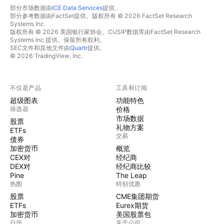
部分市场数据由
ICE Data Services
提供。
部分参考数据由FactSet提供。版权所有 © 2026 FactSet Research
Systems Inc.
版权所有 © 2026 美国银行家协会。CUSIP数据库由FactSet Research
Systems Inc.提供。保留所有权利。
SEC文件和其他文件由
Quartr
提供。
© 2026 TradingView, Inc.
不仅是产品
工具和订阅
超级图表
功能特色
筛选器
价格
市场数据
股票
礼物方案
ETFs
交易
债券
加密货币
概览
CEX对
经纪商
DEX对
经纪商比较
Pine
The Leap
热图
特别优惠
股票
CME集团期货
ETFs
Eurex期货
加密货币
美国股票包
日历
关于公司