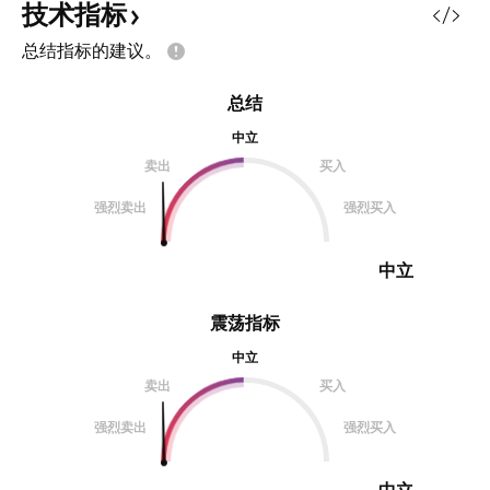
点关注趋势改变的时刻。 3、xmr
有去做，且没做好。
技术指标
底部不断抬升。趋势震荡向上 4、gf
李嘉诚说：我不赚
总结指标的建议。
底部区域，放巨量，有庄家进场吸筹
人恐惧时我贪婪，
了。 吸筹时间可能比较长，可能高
惧。翻译成大白话
总结
波动，快速下跌，极速拉升，反复洗
住所有利润，赚最
盘，震荡。 5、looks 底部放巨
中立
诚2014年起就从
地的房价比2014
卖出
买入
幅。有人说“超人”不
强烈卖出
强烈买入
是因为他在政治上
论，但说到底
中立
震荡指标
中立
卖出
买入
强烈卖出
强烈买入