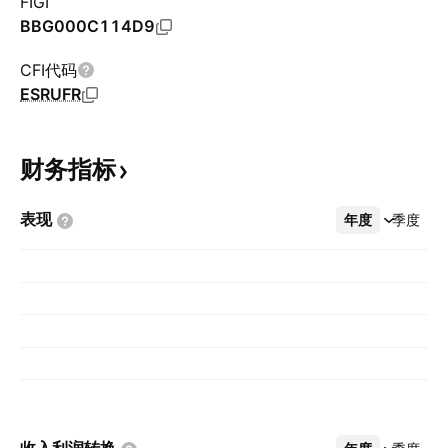
FIGI
BBG000C114D9
CFI代码
ESRUFR
财务指标
表现
年度
更多
季度