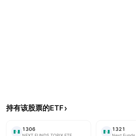
持有该股票的ETF
1306
1321
NEXT FUNDS TOPIX ETF
Next Funds