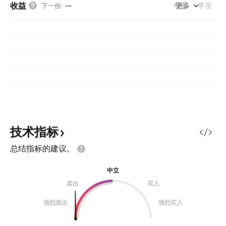
收益
年度
更多
季度
下一份
:
—
技术指标
总结指标的建议。
中立
卖出
买入
强烈卖出
强烈买入