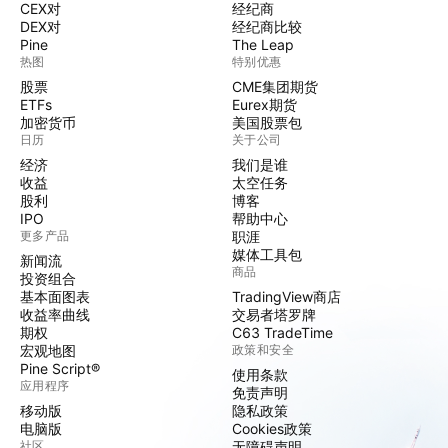
CEX对
经纪商
DEX对
经纪商比较
Pine
The Leap
热图
特别优惠
股票
CME集团期货
ETFs
Eurex期货
加密货币
美国股票包
日历
关于公司
经济
我们是谁
收益
太空任务
股利
博客
IPO
帮助中心
更多产品
职涯
媒体工具包
新闻流
商品
投资组合
基本面图表
TradingView商店
收益率曲线
交易者塔罗牌
期权
C63 TradeTime
宏观地图
政策和安全
Pine Script®
使用条款
应用程序
免责声明
移动版
隐私政策
电脑版
Cookies政策
社区
无障碍声明