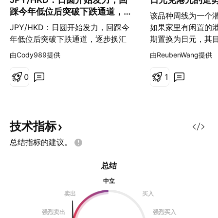
踩今年低位后突破下跌通道，逐
该品种周线为一个
步换汇
JPY/HKD：日圆开始发力，回踩今
如果家里有闲置的
年低位后突破下跌通道，逐步换汇
期置换为日元，其
0.0530、0.0540
经标注。个人观点
由Cody989提供
由ReubenWang提供
0
1
技术指标
总结指标的建议。
总结
中立
卖出
买入
强烈卖出
强烈买入