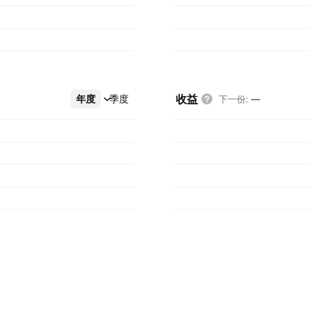
收益
年度
更多
季度
下一份
:
—