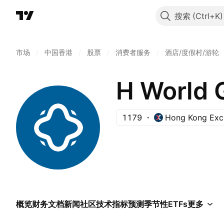
搜索
市场
/
中国香港
/
股票
/
消费者服务
/
酒店/度假村/游轮
H World 
1179
Hong Kong Exc
概览
财务
文档
新闻
社区
技术指标
预测
季节性
ETFs
更多