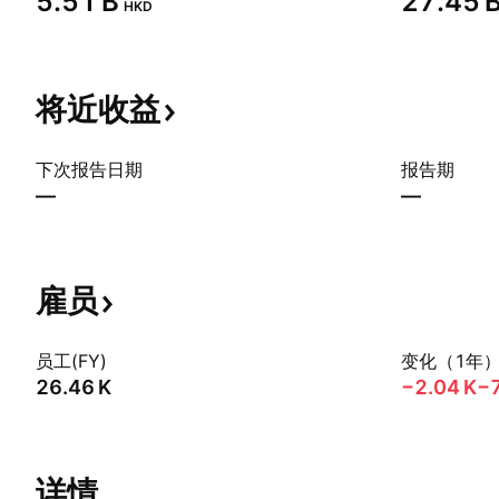
‪5.51 B‬
‪27.45 B
HKD
将近收益
下次报告日期
报告期
—
—
雇员
员工(FY)
变化（1年
‪26.46 K‬
‪−2.04 K‬
−
详情