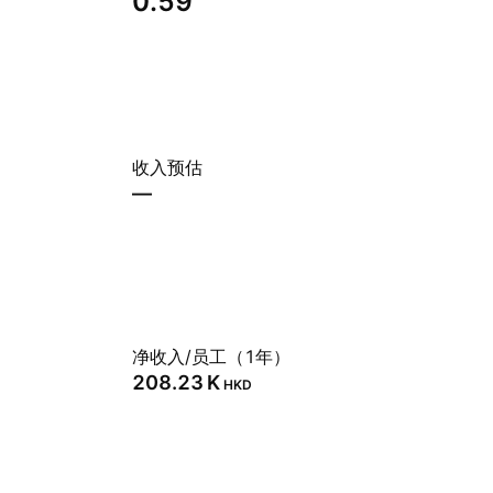
0.59
收入预估
—
净收入/员工（1年）
‪208.23 K‬
HKD