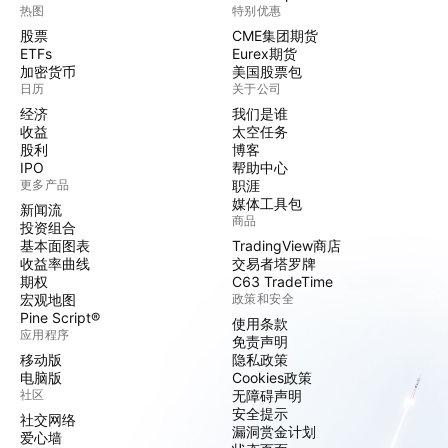
热图
特别优惠
股票
CME集团期货
ETFs
Eurex期货
加密货币
美国股票包
日历
关于公司
经济
我们是谁
收益
太空任务
股利
博客
IPO
帮助中心
更多产品
职涯
媒体工具包
新闻流
商品
投资组合
基本面图表
TradingView商店
收益率曲线
交易者塔罗牌
期权
C63 TradeTime
宏观地图
政策和安全
Pine Script®
使用条款
应用程序
免责声明
移动版
隐私政策
电脑版
Cookies政策
社区
无障碍声明
安全提示
社交网络
漏洞赏金计划
爱心墙