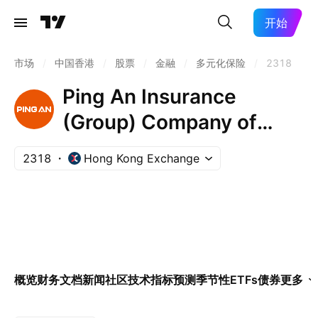
开始
市场
/
中国香港
/
股票
/
金融
/
多元化保险
/
2318
Ping An Insurance
(Group) Company of
China, Ltd. Class H
2318
Hong Kong Exchange
概览
财务
文档
新闻
社区
技术指标
预测
季节性
ETFs
债券
更多