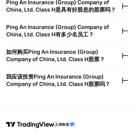
Ping An Insurance (Group) Company of
China, Ltd. Class H
是具有好股息的股票吗？
Ping An Insurance (Group) Company of
China, Ltd. Class H
有多少名员工？
如何购买
Ping An Insurance (Group)
Company of China, Ltd. Class H
股票？
我应该投资
Ping An Insurance (Group)
Company of China, Ltd. Class H
股票吗？
人类制造