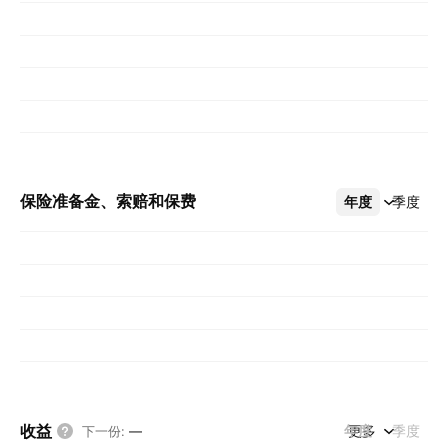
保险准备金、索赔和保费
年度
更多
季度
收益
年度
更多
季度
下一份
:
—