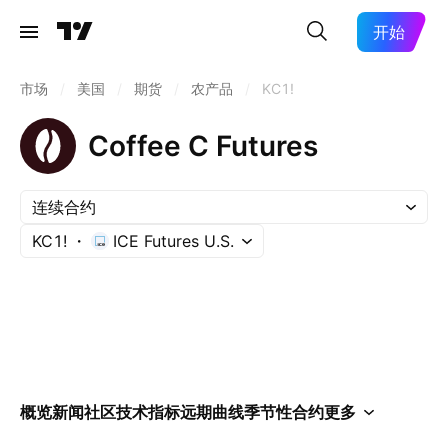
开始
市场
/
美国
/
期货
/
农产品
/
KC1!
Coffee C Futures
连续合约
KC1!
ICE Futures U.S.
概览
新闻
社区
技术指标
远期曲线
季节性
合约
更多