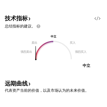
斯塔咖啡豆的价格。
测分歧加剧了局势
布斯塔库存近期紧
技术指标
却暂时回升，释放
总结指标的建议。
数据不一，市场预
些分析师预计阿拉
中立
的短缺和历史低位
卖出
买入
预测供应过剩。地
易紧张和关税，进
强烈卖出
强烈买入
化，推高成本，并
求。 这些压力导致
中立
远期曲线
代表资产当前的价值，以及市场认为的未来价值。