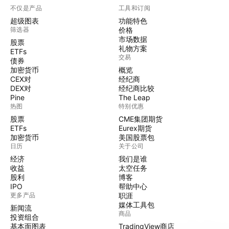
不仅是产品
工具和订阅
超级图表
功能特色
筛选器
价格
市场数据
股票
礼物方案
ETFs
交易
债券
加密货币
概览
CEX对
经纪商
DEX对
经纪商比较
Pine
The Leap
热图
特别优惠
股票
CME集团期货
ETFs
Eurex期货
加密货币
美国股票包
日历
关于公司
经济
我们是谁
收益
太空任务
股利
博客
IPO
帮助中心
更多产品
职涯
媒体工具包
新闻流
商品
投资组合
基本面图表
TradingView商店