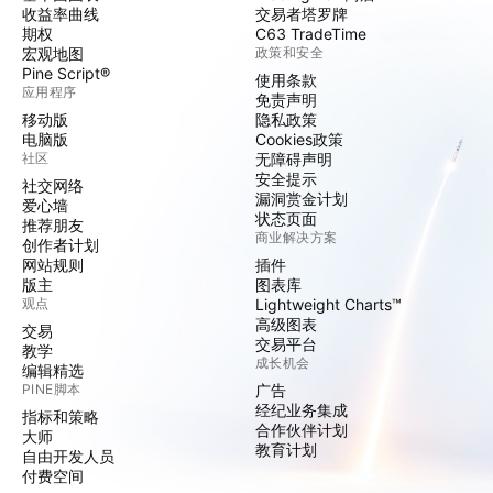
收益率曲线
交易者塔罗牌
期权
C63 TradeTime
宏观地图
政策和安全
Pine Script®
使用条款
应用程序
免责声明
移动版
隐私政策
电脑版
Cookies政策
社区
无障碍声明
安全提示
社交网络
漏洞赏金计划
爱心墙
状态页面
推荐朋友
商业解决方案
创作者计划
网站规则
插件
版主
图表库
观点
Lightweight Charts™
高级图表
交易
交易平台
教学
成长机会
编辑精选
PINE脚本
广告
经纪业务集成
指标和策略
合作伙伴计划
大师
教育计划
自由开发人员
付费空间