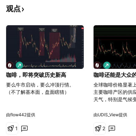
观点
做
做
多
多
咖啡，即将突破历史新高
咖啡还能是大众
要么牛市启动，要么冲顶行情。
全球咖啡价格显著
（不了解基本面，盘面瞎猜）
主要咖啡产区的供
天气，特别是气候
降雨异常，重创了
生产国巴西和最大
由flow442提供
由UDIS_View提供
南的产能。农作物
1
口量减少，对未来
2
重，直接推高了全