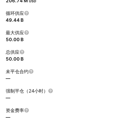
‪206.74 M‬
USD
循环供应
‪49.44 B‬
最大供应
‪50.00 B‬
总供应
‪50.00 B‬
未平仓合约
—
强制平仓（24小时）
—
资金费率
—