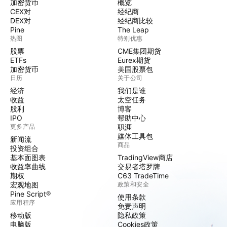
加密货币
概览
CEX对
经纪商
DEX对
经纪商比较
Pine
The Leap
热图
特别优惠
股票
CME集团期货
ETFs
Eurex期货
加密货币
美国股票包
日历
关于公司
经济
我们是谁
收益
太空任务
股利
博客
IPO
帮助中心
更多产品
职涯
媒体工具包
新闻流
商品
投资组合
基本面图表
TradingView商店
收益率曲线
交易者塔罗牌
期权
C63 TradeTime
宏观地图
政策和安全
Pine Script®
使用条款
应用程序
免责声明
移动版
隐私政策
电脑版
Cookies政策