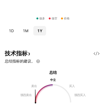
做多
做空
价格
1D
1M
1Y
技术指标
总结指标的建议。
总结
中立
卖出
买入
强烈卖出
强烈买入