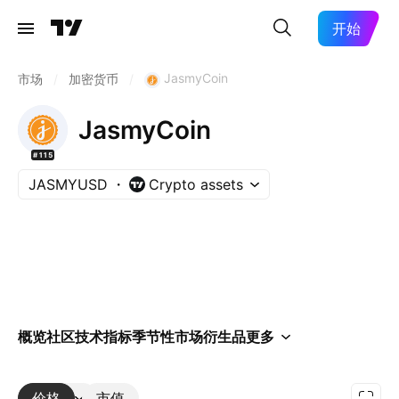
开始
JasmyCoin
市场
/
加密货币
/
JasmyCoin
#115
JASMYUSD
Crypto assets
概览
社区
技术指标
季节性
市场
衍生品
更多
价格
更多
市值