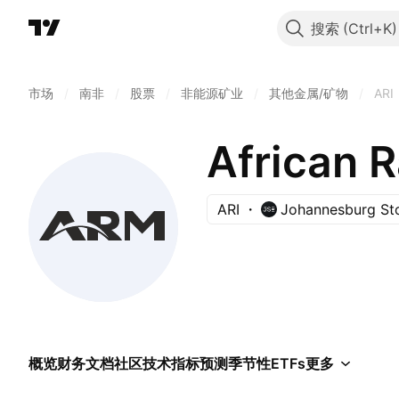
搜索
市场
/
南非
/
股票
/
非能源矿业
/
其他金属/矿物
/
ARI
African 
ARI
Johannesburg St
概览
财务
文档
社区
技术指标
预测
季节性
ETFs
更多