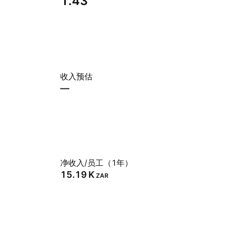
1.43
收入预估
—
净收入/员工（1年）
‪15.19 K‬
ZAR