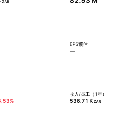
‬
‪82.93 M‬
ZAR
EPS预估
—
）
收入/员工（1年）
5.53%
‪536.71 K‬
ZAR