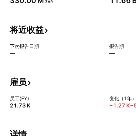
‪330.00 M‬
‪11.66 B
ZAR
将近收益
下次报告日期
报告期
—
—
雇员
员工(FY)
变化（1年
‪21.73 K‬
‪−1.27 K‬
−
详情