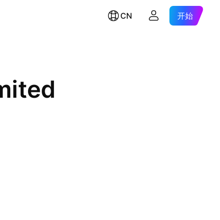
CN
开始
mited