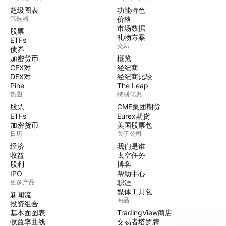
超级图表
功能特色
筛选器
价格
市场数据
股票
礼物方案
ETFs
交易
债券
加密货币
概览
CEX对
经纪商
DEX对
经纪商比较
Pine
The Leap
热图
特别优惠
股票
CME集团期货
ETFs
Eurex期货
加密货币
美国股票包
日历
关于公司
经济
我们是谁
收益
太空任务
股利
博客
IPO
帮助中心
更多产品
职涯
媒体工具包
新闻流
商品
投资组合
基本面图表
TradingView商店
收益率曲线
交易者塔罗牌