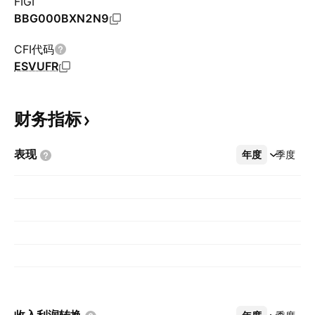
FIGI
BBG000BXN2N9
CFI代码
ESVUFR
财务指标
表现
年度
更多
季度