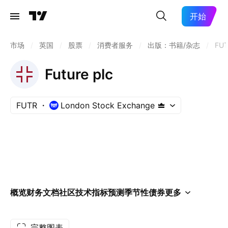
开始
市场
/
英国
/
股票
/
消费者服务
/
出版：书籍/杂志
/
FU
Future plc
FUTR
London Stock Exchange
概览
财务
文档
社区
技术指标
预测
季节性
债券
更多
完整图表