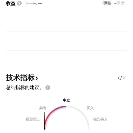
收益
年度
更多
季度
下一份
:
—
技术指标
总结指标的建议。
中立
卖出
买入
强烈卖出
强烈买入