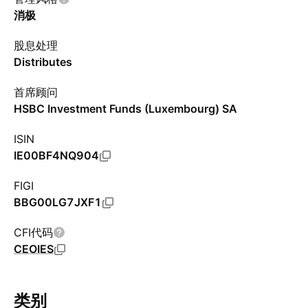
消极
股息处理
Distributes
首席顾问
HSBC Investment Funds (Luxembourg) SA
ISIN
IE00BF4NQ904
FIGI
BBG00LG7JXF1
CFI代码
CEOIES
类别