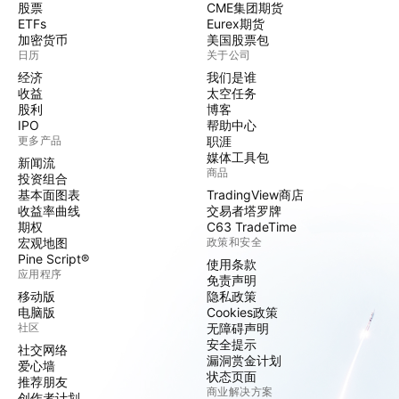
股票
CME集团期货
ETFs
Eurex期货
加密货币
美国股票包
日历
关于公司
经济
我们是谁
收益
太空任务
股利
博客
IPO
帮助中心
更多产品
职涯
媒体工具包
新闻流
商品
投资组合
基本面图表
TradingView商店
收益率曲线
交易者塔罗牌
期权
C63 TradeTime
宏观地图
政策和安全
Pine Script®
使用条款
应用程序
免责声明
移动版
隐私政策
电脑版
Cookies政策
社区
无障碍声明
安全提示
社交网络
漏洞赏金计划
爱心墙
状态页面
推荐朋友
商业解决方案
创作者计划